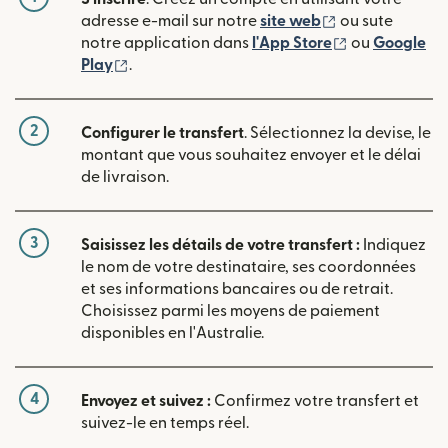
(s'ouvre dans u
adresse e-mail sur notre
site web
ou sute
(s'ouvre dans
notre application dans
l'App Store
ou
Google
(s'ouvre dans une nouvelle fenêtre)
Play
.
2
Configurer le transfert
. Sélectionnez la devise, le
montant que vous souhaitez envoyer et le délai
de livraison.
3
Saisissez les détails de votre transfert :
Indiquez
le nom de votre destinataire, ses coordonnées
et ses informations bancaires ou de retrait.
Choisissez parmi les moyens de paiement
disponibles en l'Australie.
4
Envoyez et suivez :
Confirmez votre transfert et
suivez-le en temps réel.