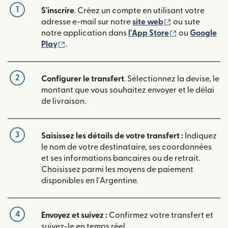
1
S'inscrire
. Créez un compte en utilisant votre
(s'ouvre dans u
adresse e-mail sur notre
site web
ou sute
(s'ouvre dans
notre application dans
l'App Store
ou
Google
(s'ouvre dans une nouvelle fenêtre)
Play
.
2
Configurer le transfert
. Sélectionnez la devise, le
montant que vous souhaitez envoyer et le délai
de livraison.
3
Saisissez les détails de votre transfert :
Indiquez
le nom de votre destinataire, ses coordonnées
et ses informations bancaires ou de retrait.
Choisissez parmi les moyens de paiement
disponibles en l'Argentine.
4
Envoyez et suivez :
Confirmez votre transfert et
suivez-le en temps réel.