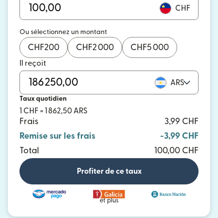
CHF
Ou sélectionnez un montant
CHF
200
CHF
2 000
CHF
5 000
Il reçoit
ARS
Taux quotidien
1 CHF = 1 862,50 ARS
Frais
3,99 CHF
Remise sur les frais
-3,99 CHF
Total
100,00 CHF
Profiter de ce taux
et plus