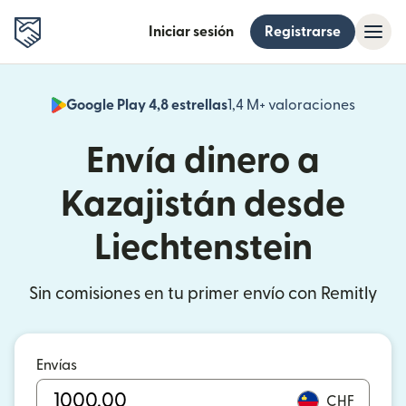
Iniciar sesión
Registrarse
Google Play 4,8 estrellas
1,4 M+ valoraciones
(se abr
Envía dinero a
Kazajistán desde
Liechtenstein
Sin comisiones en tu primer envío con Remitly
Envías
CHF