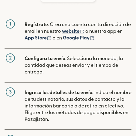
1
Regístrate
. Crea una cuenta con tu dirección de
(se abre en una ventan
email en nuestro
website
o nuestra app en
(se abre en una ventana nueva)
(se abre en una ve
App Store
o en
Google Play
.
2
Configura tu envío
. Selecciona la moneda, la
cantidad que deseas enviar y el tiempo de
entrega.
3
Ingresa los detalles de tu envío:
indica el nombre
de tu destinatario, sus datos de contacto y la
información bancaria o de retiro en efectivo.
Elige entre los métodos de pago disponibles en
Kazajistán.