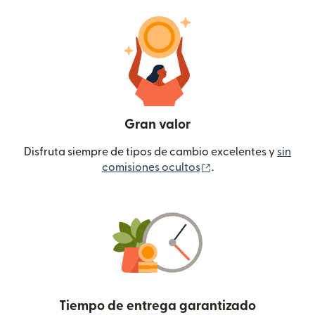
Gran valor
Disfruta siempre de tipos de cambio excelentes y
sin
(se abre en una ven
comisiones ocultos
.
Tiempo de entrega garantizado