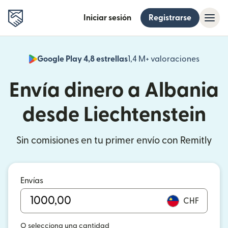
Iniciar sesión
Registrarse
Google Play 4,8 estrellas
1,4 M+ valoraciones
(se abr
Envía dinero a Albania
desde Liechtenstein
Sin comisiones en tu primer envío con Remitly
Envías
CHF
O selecciona una cantidad