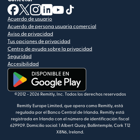
(se abre en una ventana nueva)
(se abre en una ventana nueva)
(se abre en una ventana nueva)
(se abre en una ventana nueva)
(se abre en una ventana nueva)
(se abre en una ventana nue
Acuerdo de usuario
Acuerdo de persona usuaria comercial
Aviso de privacidad
Tus opciones de privacidad
Centro de ayuda sobre la privacidad
Seguridad
Accesibilidad
(se abre en una ventana nueva)
©2012 -
2026
Remitly, Inc.
Todos los derechos reservados
Remitly Europe Limited, que opera como Remitly, está
regulada por el Banco Central de Irlanda. Remitly está
registrada en Irlanda con el número de identificación fiscal
629909. Domicilio social: 1 Albert Quay, Ballintemple, Cork T12
X8N6, Ireland.