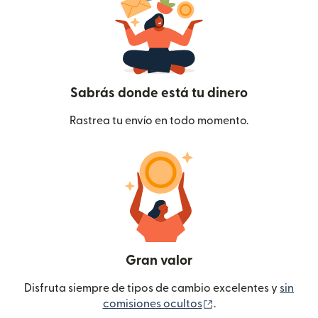
Sabrás donde está tu dinero
Rastrea tu envío en todo momento.
Gran valor
Disfruta siempre de tipos de cambio excelentes y
sin
(se abre en una ven
comisiones ocultos
.