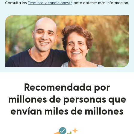
(se abre en una ventana nueva)
Consulta los
Términos y condiciones
para obtener más información.
Recomendada por
millones de personas que
envían miles de millones