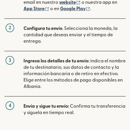
(se abre en una ventan
email en nuestro
website
o nuestra app en
(se abre en una ventana nueva)
(se abre en una ve
App Store
o en
Google Play
.
2
Configura tu envío
. Selecciona la moneda, la
cantidad que deseas enviar y el tiempo de
entrega.
3
Ingresa los detalles de tu envío:
indica el nombre
de tu destinatario, sus datos de contacto y la
información bancaria o de retiro en efectivo.
Elige entre los métodos de pago disponibles en
Albania.
4
Envía y sigue tu envío:
Confirma tu transferencia
y síguela en tiempo real.