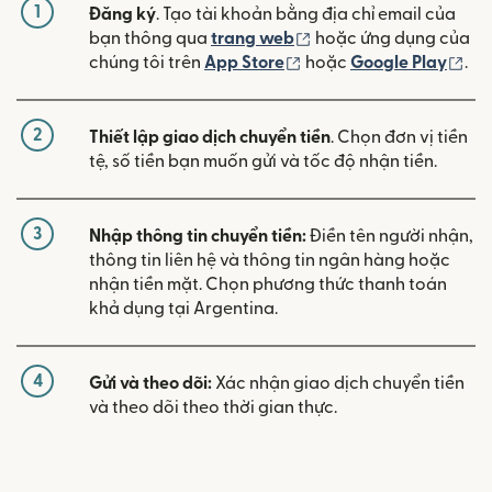
1
Đăng ký
. Tạo tài khoản bằng địa chỉ email của
(mở trong cửa sổ mới)
bạn thông qua
trang web
hoặc ứng dụng của
(mở trong cửa sổ mới)
(mở
chúng tôi trên
App Store
hoặc
Google Play
.
2
Thiết lập giao dịch chuyển tiền
. Chọn đơn vị tiền
tệ, số tiền bạn muốn gửi và tốc độ nhận tiền.
3
Nhập thông tin chuyển tiền:
Điền tên người nhận,
thông tin liên hệ và thông tin ngân hàng hoặc
nhận tiền mặt. Chọn phương thức thanh toán
khả dụng tại Argentina.
4
Gửi và theo dõi:
Xác nhận giao dịch chuyển tiền
và theo dõi theo thời gian thực.