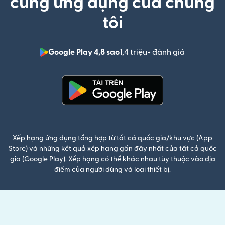
cùng ứng dụng của chúng
tôi
Google Play 4,8 sao
1,4 triệu+ đánh giá
(mở trong 
(mở trong cửa sổ mới)
Xếp hạng ứng dụng tổng hợp từ tất cả quốc gia/khu vực (App
Store) và những kết quả xếp hạng gần đây nhất của tất cả quốc
gia (Google Play). Xếp hạng có thể khác nhau tùy thuộc vào địa
điểm của người dùng và loại thiết bị.