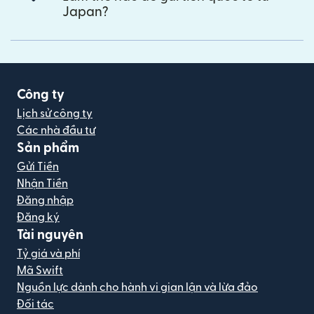
Japan?
Công ty
Lịch sử công ty
Các nhà đầu tư
Sản phẩm
Gửi Tiền
Nhận Tiền
Đăng nhập
Đăng ký
Tài nguyên
Tỷ giá và phí
Mã Swift
Nguồn lực dành cho hành vi gian lận và lừa đảo
Đối tác