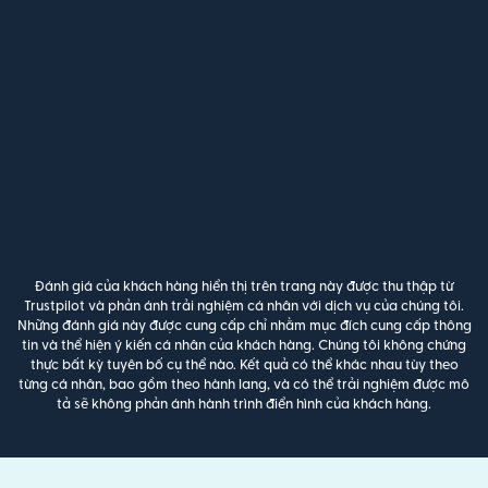
Đánh giá của khách hàng hiển thị trên trang này được thu thập từ
Trustpilot và phản ánh trải nghiệm cá nhân với dịch vụ của chúng tôi.
Những đánh giá này được cung cấp chỉ nhằm mục đích cung cấp thông
tin và thể hiện ý kiến cá nhân của khách hàng. Chúng tôi không chứng
thực bất kỳ tuyên bố cụ thể nào. Kết quả có thể khác nhau tùy theo
từng cá nhân, bao gồm theo hành lang, và có thể trải nghiệm được mô
tả sẽ không phản ánh hành trình điển hình của khách hàng.