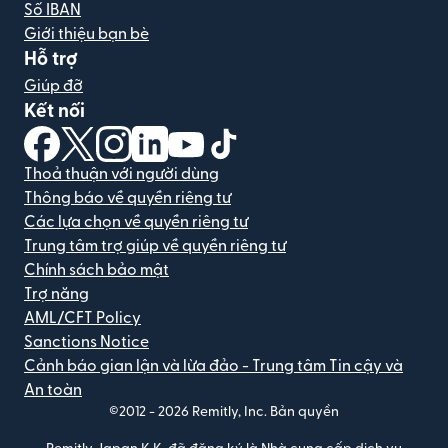
Số IBAN
Giới thiệu bạn bè
Hỗ trợ
Giúp đỡ
Kết nối
(mở trong cửa sổ mới)
(mở trong cửa sổ mới)
(mở trong cửa sổ mới)
(mở trong cửa sổ mới)
(mở trong cửa sổ mới)
(mở trong cửa sổ mới)
Thoả thuận với người dùng
Thông báo về quyền riêng tư
Các lựa chọn về quyền riêng tư
Trung tâm trợ giúp về quyền riêng tư
Chính sách bảo mật
Trợ năng
AML/CFT Policy
Sanctions Notice
Cảnh báo gian lận và lừa đảo - Trung tâm Tin cậy và
An toàn
©2012 -
2026
Remitly, Inc.
Bản quyền