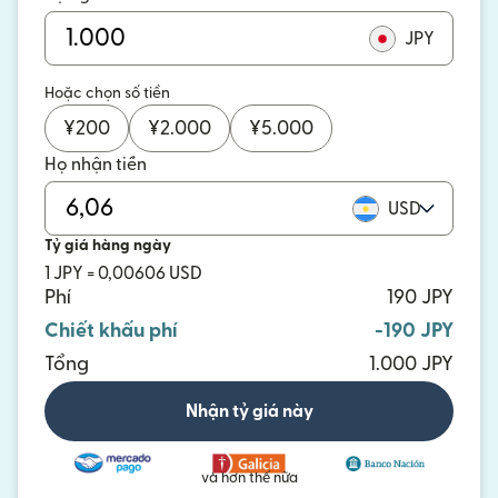
JPY
Hoặc chọn số tiền
¥
200
¥
2.000
¥
5.000
Họ nhận tiền
USD
Tỷ giá hàng ngày
1 JPY = 0,00606 USD
Phí
190 JPY
Chiết khấu phí
-190 JPY
Tổng
1.000 JPY
Nhận tỷ giá này
và hơn thế nữa