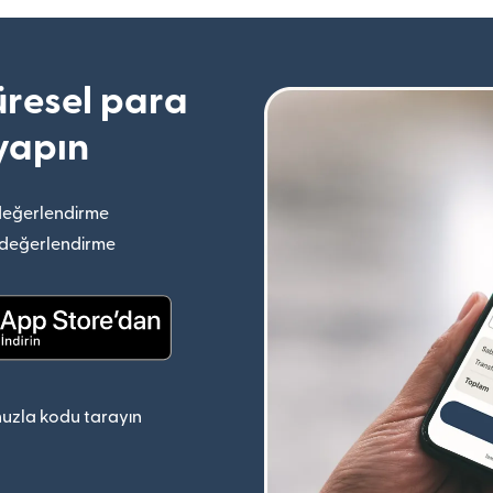
resel para
yapın
değerlendirme
(yeni pencerede açılır)
 değerlendirme
(yeni pencerede açılır)
(yeni pencerede açılır)
uzla kodu tarayın