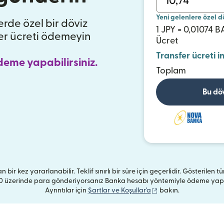
Yeni gelenlere özel d
ferde özel bir döviz
1 JPY = 0,01074 
er ücreti ödemeyin
Ücret
Transfer ücreti i
deme yapabilirsiniz.
Toplam
Bu dö
n bir kez yararlanabilir. Teklif sınırlı bir süre için geçerlidir. Gösterilen 
 üzerinde para gönderiyorsanız Banka hesabı yöntemiyle ödeme yaptığı
(yeni pencerede açılı
Ayrıntılar için
Şartlar ve Koşullar'a
bakın.