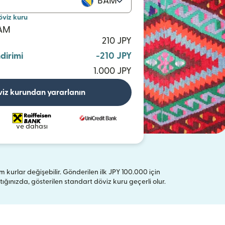
BAM
öviz kuru
BAM
210 JPY
ndirimi
-210 JPY
1.000 JPY
viz kurundan yararlanın
ve dahası
tüm kurlar değişebilir. Gönderilen ilk JPY 100.000 için
nızda, gösterilen standart döviz kuru geçerli olur.
r)