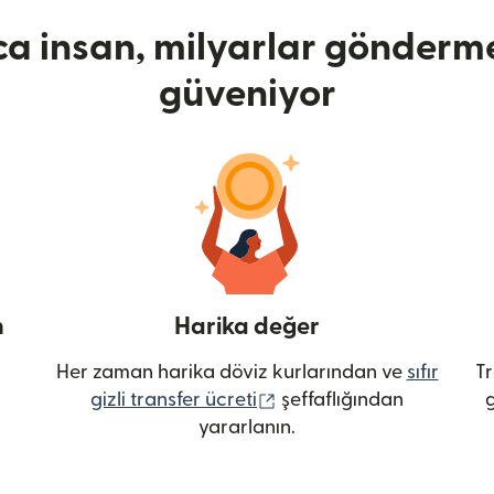
ca insan, milyarlar gönderme
güveniyor
n
Harika değer
Her zaman harika döviz kurlarından ve
sıfır
Tr
(yeni pencerede açılır)
gizli transfer ücreti
şeffaflığından
g
yararlanın.