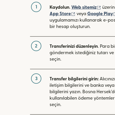
1
(yeni 
Kaydolun
.
Web sitemiz
üzerin
(yeni pencerede açı
App Store
veya
Google Play
uygulamamızı kullanarak e-pos
bir hesap oluşturun.
2
Transferinizi düzenleyin
. Para bi
göndermek istediğiniz tutarı ve 
seçin.
3
Transfer bilgilerini girin:
Alıcınız
iletişim bilgilerini ve banka vey
bilgilerini yazın. Bosna Hersek'
kullanılabilen ödeme yöntemleri
seçin.