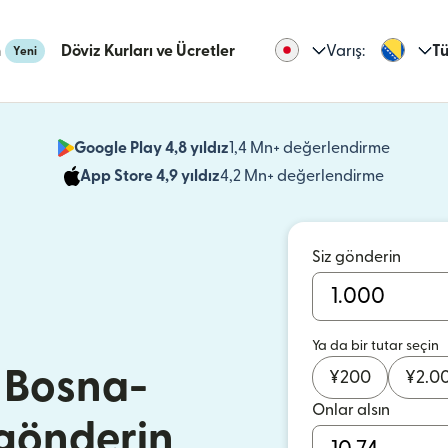
n
Döviz Kurları ve Ücretler
Varış:
Tü
Yeni
Google Play 4,8 yıldız
1,4 Mn+ değerlendirme
(yeni pe
App Store 4,9 yıldız
4,2 Mn+ değerlendirme
(yeni pen
Siz gönderin
Ya da bir tutar seçin
 Bosna-
¥
200
¥
2.0
Onlar alsın
 gönderin