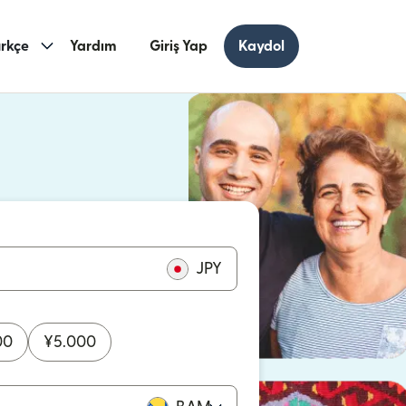
rkçe
Yardım
Giriş Yap
Kaydol
ncerede açılır)
cerede açılır)
JPY
00
¥
5.000