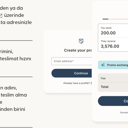
pencerede açılır)
den ya da
lır)
(yeni pencerede açılır)
üzerinde
ta adresinizle
rimini,
teslimat hızını
ın adını,
a teslim alma
de
nden birini