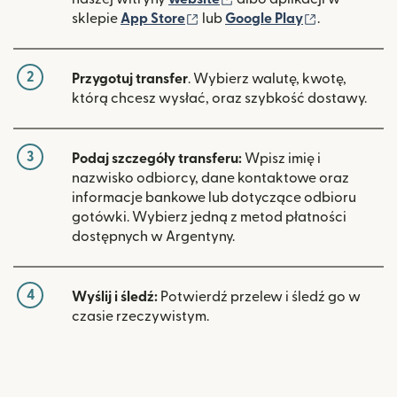
(otwiera się w nowym oknie)
(otwiera si
sklepie
App Store
lub
Google Play
.
2
Przygotuj transfer
. Wybierz walutę, kwotę,
którą chcesz wysłać, oraz szybkość dostawy.
3
Podaj szczegóły transferu:
Wpisz imię i
nazwisko odbiorcy, dane kontaktowe oraz
informacje bankowe lub dotyczące odbioru
gotówki. Wybierz jedną z metod płatności
dostępnych w Argentyny.
4
Wyślij i śledź:
Potwierdź przelew i śledź go w
czasie rzeczywistym.