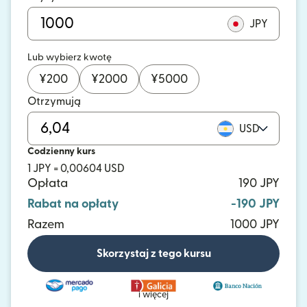
JPY
Lub wybierz kwotę
¥
200
¥
2000
¥
5000
Otrzymują
USD
Codzienny kurs
1 JPY = 0,00604 USD
Opłata
190 JPY
Rabat na opłaty
-190 JPY
Razem
1000 JPY
Skorzystaj z tego kursu
i więcej