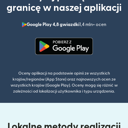
granicę w naszej aplikacji
Google Play 4,8 gwiazdki
1,4 mln+ ocen
(otwiera 
(otwiera się w nowym oknie)
Oceny aplikacji na podstawie opinii ze wszystkich
krajów/regionów (App Store) oraz najnowszych ocen ze
wszystkich krajów (Google Play). Oceny mogą się różnić w
zależności od lokalizacji użytkownika i typu urządzenia.
Lokalne metody realizacji