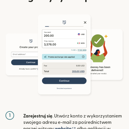
1
Zarejestruj się
. Utwórz konto z wykorzystaniem
swojego adresu e-mail za pośrednictwem
(otwiera się w nowym ok
naszej witryny
website
albo aplikacji w