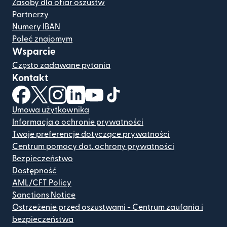
Zasoby dla ofiar oszustw
Partnerzy
Numery IBAN
Poleć znajomym
Wsparcie
Często zadawane pytania
Kontakt
(otwiera się w nowym oknie)
(otwiera się w nowym oknie)
(otwiera się w nowym oknie)
(otwiera się w nowym oknie)
(otwiera się w nowym oknie)
(otwiera się w nowym oknie
Umowa użytkownika
Informacja o ochronie prywatności
Twoje preferencje dotyczące prywatności
Centrum pomocy dot. ochrony prywatności
Bezpieczeństwo
Dostępność
AML/CFT Policy
Sanctions Notice
Ostrzeżenie przed oszustwami - Centrum zaufania i
bezpieczeństwa