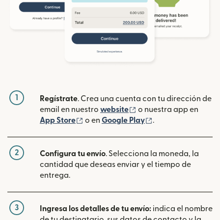
1
Regístrate
. Crea una cuenta con tu dirección de
(se abre en una ventan
email en nuestro
website
o nuestra app en
(se abre en una ventana nueva)
(se abre en una ve
App Store
o en
Google Play
.
2
Configura tu envío
. Selecciona la moneda, la
cantidad que deseas enviar y el tiempo de
entrega.
3
Ingresa los detalles de tu envío:
indica el nombre
de tu destinatario, sus datos de contacto y la