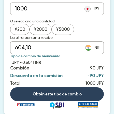
JPY
O selecciona una cantidad
¥
200
¥
2000
¥
5000
La otra persona recibe
INR
Tipo de cambio de bienvenida
1 JPY = 0,6041 INR
Comisión
90 JPY
Descuento en la comisión
-90 JPY
Total
1000 JPY
Obtén este tipo de cambio
y más