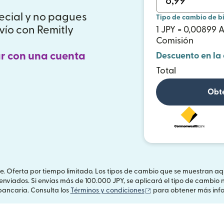
ecial y no pagues
Tipo de cambio de b
vío con Remitly
1 JPY = 0,00899 
Comisión
r con una cuenta
Descuento en la
Total
Obté
te. Oferta por tiempo limitado. Los tipos de cambio que se muestran a
 enviados. Si envías más de 100.000 JPY, se aplicará el tipo de camb
(se abre en una venta
ancaria. Consulta los
Términos y condiciones
para obtener más inf