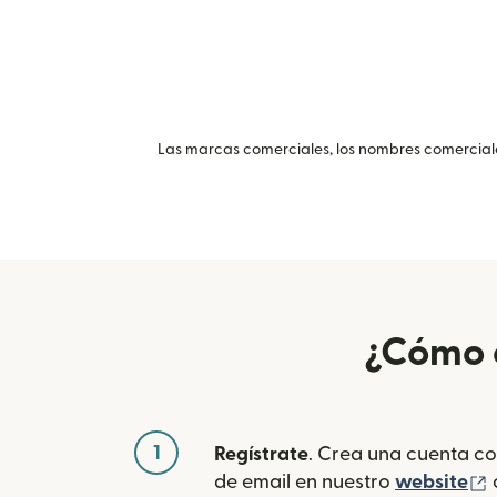
Las marcas comerciales, los nombres comerciales
¿Cómo e
1
Regístrate
. Crea una cuenta co
(
de email en nuestro
website