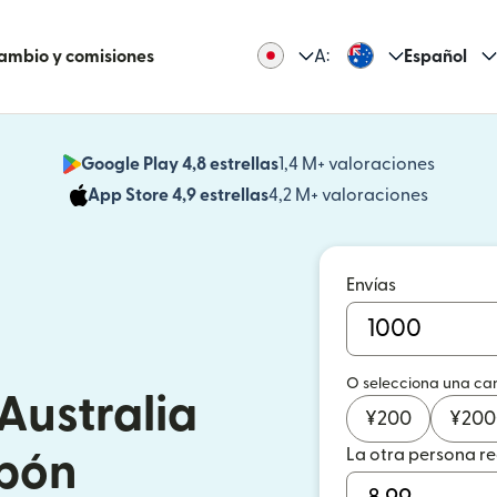
cambio y comisiones
A:
Español
Google Play 4,8 estrellas
1,4 M+ valoraciones
(se abr
App Store 4,9 estrellas
4,2 M+ valoraciones
(se abre
Envías
O selecciona una ca
Australia
¥
200
¥
200
La otra persona r
pón