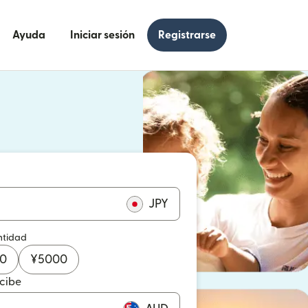
Ayuda
Iniciar sesión
Registrarse
e en una ventana nueva)
 en una ventana nueva)
JPY
ntidad
0
¥
5000
ecibe