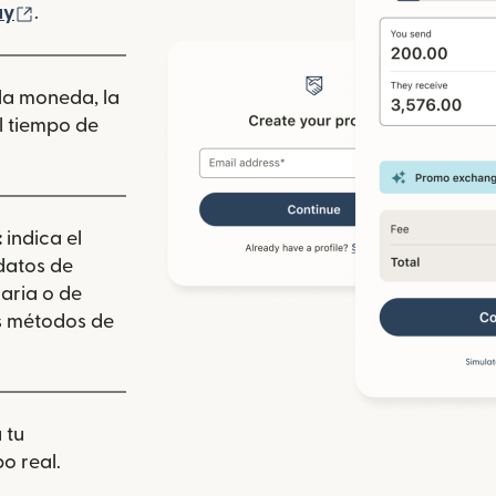
 ventana nueva)
(se abre en una ventana nueva)
ay
.
 la moneda, la
l tiempo de
:
indica el
 datos de
aria o de
los métodos de
 tu
o real.