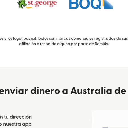
 y los logotipos exhibidos son marcas comerciales registradas de sus
afiliación o respaldo alguno por parte de Remitly.
nviar dinero a Australia d
n tu dirección
se abre en una ventana nueva)
o nuestra app