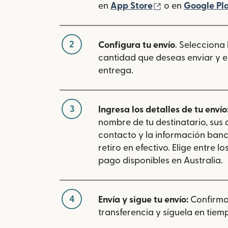
(se abre en una
en
App Store
o en
Google Pl
2
Configura tu envío
. Selecciona
cantidad que deseas enviar y e
entrega.
3
Ingresa los detalles de tu envío
nombre de tu destinatario, sus
contacto y la información banc
retiro en efectivo. Elige entre 
pago disponibles en Australia.
4
Envía y sigue tu envío:
Confirma
transferencia y síguela en tiemp