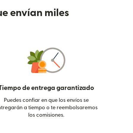
e envían miles
Tiempo de entrega garantizado
Puedes confiar en que los envíos se
 en una ventana nueva)
ntregarán a tiempo o te reembolsaremos
los comisiones.