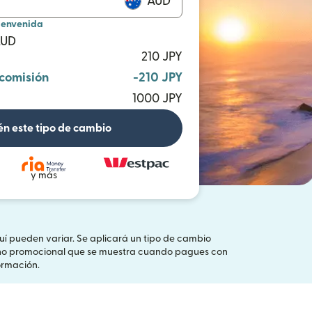
AUD
ienvenida
AUD
210 JPY
 comisión
-210 JPY
1000 JPY
n este tipo de cambio
y más
quí pueden variar. Se aplicará un tipo de cambio
io no promocional que se muestra cuando pagues con
na nueva)
ormación.