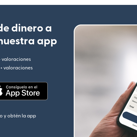
e dinero a
nuestra app
+ valoraciones
(se abre en una ventana nueva)
M+ valoraciones
(se abre en una ventana nueva)
 nueva)
(se abre en una ventana nueva)
o y obtén la app