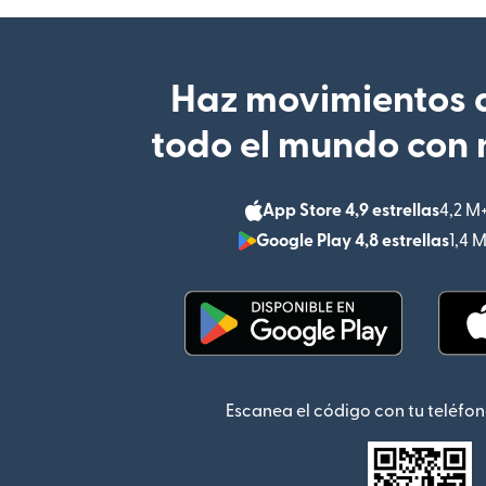
Haz movimientos d
todo el mundo con 
App Store 4,9 estrellas
4,2 M
Google Play 4,8 estrellas
1,4 
(se abre en una ventana
Escanea el código con tu teléfon