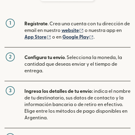
1
Regístrate
. Crea una cuenta con tu dirección de
(se abre en una ventan
email en nuestro
website
o nuestra app en
(se abre en una ventana nueva)
(se abre en una ve
App Store
o en
Google Play
.
2
Configura tu envío
. Selecciona la moneda, la
cantidad que deseas enviar y el tiempo de
entrega.
3
Ingresa los detalles de tu envío:
indica el nombre
de tu destinatario, sus datos de contacto y la
información bancaria o de retiro en efectivo.
Elige entre los métodos de pago disponibles en
Argentina.