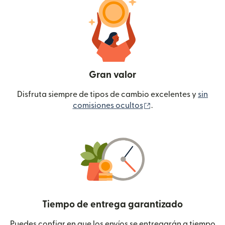
Gran valor
Disfruta siempre de tipos de cambio excelentes y
sin
(se abre en una ven
comisiones ocultos
.
Tiempo de entrega garantizado
Puedes confiar en que los envíos se entregarán a tiempo