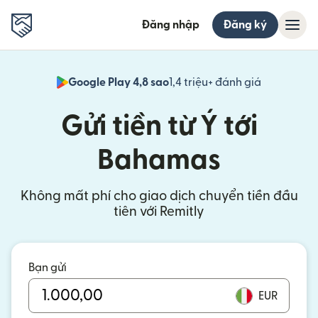
Đăng nhập
Đăng ký
Google Play 4,8 sao
1,4 triệu+ đánh giá
(mở trong 
Gửi tiền từ Ý tới
Bahamas
Không mất phí cho giao dịch chuyển tiền đầu
tiên với Remitly
Bạn gửi
EUR