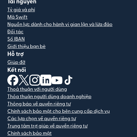
Tài nguyên
Tỷ giá và phí
Mã Swift
Nguồn lực dành cho hành vi gian lận và lừa đảo
Đối tác
Số IBAN
Giới thiệu bạn bè
Hỗ trợ
Giúp đỡ
Kết nối
(mở trong cửa sổ mới)
(mở trong cửa sổ mới)
(mở trong cửa sổ mới)
(mở trong cửa sổ mới)
(mở trong cửa sổ mới)
(mở trong cửa sổ mới)
Thoả thuận với người dùng
Thỏa thuận người dùng doanh nghiệp
Thông báo về quyền riêng tư
Chính sách bảo mật cho bên cung cấp dịch vụ
Các lựa chọn về quyền riêng tư
Trung tâm trợ giúp về quyền riêng tư
Chính sách bảo mật