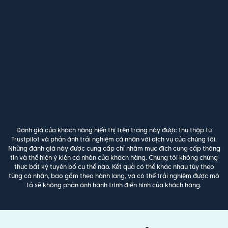
Đánh giá của khách hàng hiển thị trên trang này được thu thập từ
Trustpilot và phản ánh trải nghiệm cá nhân với dịch vụ của chúng tôi.
Những đánh giá này được cung cấp chỉ nhằm mục đích cung cấp thông
tin và thể hiện ý kiến cá nhân của khách hàng. Chúng tôi không chứng
thực bất kỳ tuyên bố cụ thể nào. Kết quả có thể khác nhau tùy theo
từng cá nhân, bao gồm theo hành lang, và có thể trải nghiệm được mô
tả sẽ không phản ánh hành trình điển hình của khách hàng.