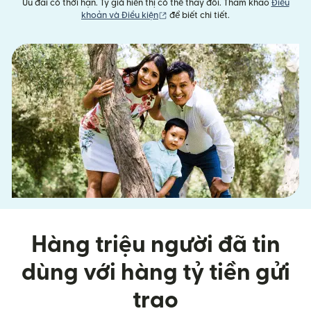
Ưu đãi có thời hạn. Tỷ giá hiển thị có thể thay đổi. Tham khảo
Điều
(mở trong cửa sổ mới)
khoản và Điều kiện
để biết chi tiết.
Hàng triệu người đã tin
dùng với hàng tỷ tiền gửi
trao