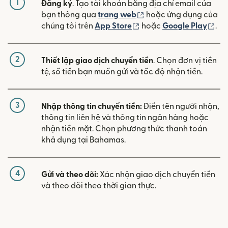
1
Đăng ký
. Tạo tài khoản bằng địa chỉ email của
(mở trong cửa sổ mới)
bạn thông qua
trang web
hoặc ứng dụng của
(mở trong cửa sổ mới)
(mở
chúng tôi trên
App Store
hoặc
Google Play
.
2
Thiết lập giao dịch chuyển tiền
. Chọn đơn vị tiền
tệ, số tiền bạn muốn gửi và tốc độ nhận tiền.
3
Nhập thông tin chuyển tiền:
Điền tên người nhận,
thông tin liên hệ và thông tin ngân hàng hoặc
nhận tiền mặt. Chọn phương thức thanh toán
khả dụng tại Bahamas.
4
Gửi và theo dõi:
Xác nhận giao dịch chuyển tiền
và theo dõi theo thời gian thực.