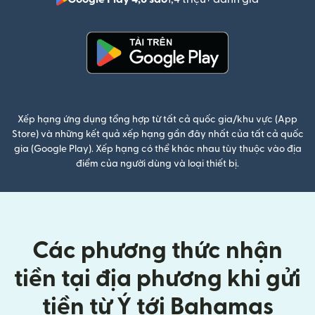
(mở trong 
(mở trong cửa sổ mới)
Xếp hạng ứng dụng tổng hợp từ tất cả quốc gia/khu vực (App
Store) và những kết quả xếp hạng gần đây nhất của tất cả quốc
gia (Google Play). Xếp hạng có thể khác nhau tùy thuộc vào địa
điểm của người dùng và loại thiết bị.
Các phương thức nhận
tiền tại địa phương khi gửi
tiền từ Ý tới Bahamas