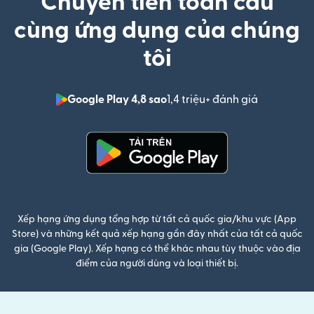
Chuyển tiền toàn cầu
cùng ứng dụng của chúng
tôi
Google Play 4,8 sao
1,4 triệu+ đánh giá
(mở trong 
(mở trong cửa sổ mới)
Xếp hạng ứng dụng tổng hợp từ tất cả quốc gia/khu vực (App
Store) và những kết quả xếp hạng gần đây nhất của tất cả quốc
gia (Google Play). Xếp hạng có thể khác nhau tùy thuộc vào địa
điểm của người dùng và loại thiết bị.