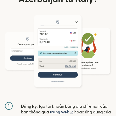
1
Đăng ký
. Tạo tài khoản bằng địa chỉ email của
(mở trong cửa sổ mới)
bạn thông qua
trang web
hoặc ứng dụng của