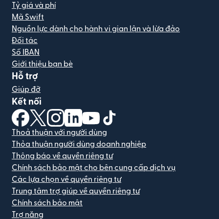
Tỷ giá và phí
Mã Swift
Nguồn lực dành cho hành vi gian lận và lừa đảo
Đối tác
Số IBAN
Giới thiệu bạn bè
Hỗ trợ
Giúp đỡ
Kết nối
(mở trong cửa sổ mới)
(mở trong cửa sổ mới)
(mở trong cửa sổ mới)
(mở trong cửa sổ mới)
(mở trong cửa sổ mới)
(mở trong cửa sổ mới)
Thoả thuận với người dùng
Thỏa thuận người dùng doanh nghiệp
Thông báo về quyền riêng tư
Chính sách bảo mật cho bên cung cấp dịch vụ
Các lựa chọn về quyền riêng tư
Trung tâm trợ giúp về quyền riêng tư
Chính sách bảo mật
Trợ năng