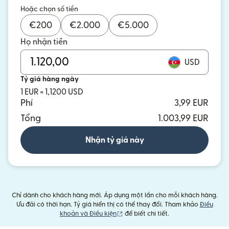
Hoặc chọn số tiền
€
200
€
2.000
€
5.000
Họ nhận tiền
USD
Tỷ giá hàng ngày
1 EUR = 1,1200 USD
Phí
3,99 EUR
Tổng
1.003,99 EUR
Nhận tỷ giá này
Chỉ dành cho khách hàng mới. Áp dụng một lần cho mỗi khách hàng.
Ưu đãi có thời hạn. Tỷ giá hiển thị có thể thay đổi. Tham khảo
Điều
(mở trong cửa sổ mới)
khoản và Điều kiện
để biết chi tiết.