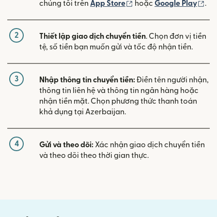
(mở trong cửa sổ mới)
(mở
chúng tôi trên
App Store
hoặc
Google Play
.
2
Thiết lập giao dịch chuyển tiền
. Chọn đơn vị tiền
tệ, số tiền bạn muốn gửi và tốc độ nhận tiền.
3
Nhập thông tin chuyển tiền:
Điền tên người nhận,
thông tin liên hệ và thông tin ngân hàng hoặc
nhận tiền mặt. Chọn phương thức thanh toán
khả dụng tại Azerbaijan.
4
Gửi và theo dõi:
Xác nhận giao dịch chuyển tiền
và theo dõi theo thời gian thực.