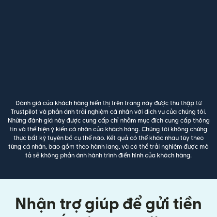
Đánh giá của khách hàng hiển thị trên trang này được thu thập từ
Trustpilot và phản ánh trải nghiệm cá nhân với dịch vụ của chúng tôi.
Những đánh giá này được cung cấp chỉ nhằm mục đích cung cấp thông
tin và thể hiện ý kiến cá nhân của khách hàng. Chúng tôi không chứng
thực bất kỳ tuyên bố cụ thể nào. Kết quả có thể khác nhau tùy theo
từng cá nhân, bao gồm theo hành lang, và có thể trải nghiệm được mô
tả sẽ không phản ánh hành trình điển hình của khách hàng.
Nhận trợ giúp để gửi tiền