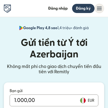
Đăng nhập
Đăng ký
Google Play 4,8 sao
1,4 triệu+ đánh giá
(mở trong 
Gửi tiền từ Ý tới
Azerbaijan
Không mất phí cho giao dịch chuyển tiền đầu
tiên với Remitly
Bạn gửi
EUR