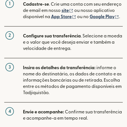
1
Cadastre-se
. Crie uma conta com seu endereço
(abre em uma nova janela
de email em nosso
site
ou nosso aplicativo
(abre em uma nova janel
(ab
disponível na
App Store
ou no
Google Play
.
2
Configure sua transferência
. Selecione a moeda
e o valor que você deseja enviar e também a
velocidade de entrega.
3
Insira os detalhes da transferência:
informe o
nome do destinatário, os dados de contato e as
informações bancárias ou de retirada. Escolha
entre os métodos de pagamento disponíveis em
Tadjiquistão.
4
Envie e acompanhe:
Confirme sua transferência
e acompanhe-a em tempo real.