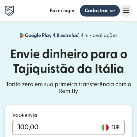
Fazer login
Cadastrar-se
Google Play 4,8 estrelas
1,4 mi+ avaliações
(abre em
Envie dinheiro para o
Tajiquistão da Itália
Tarifa zero em sua primeira transferência com a
Remitly
Você envia
EUR