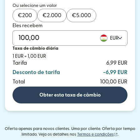
Ou selecione um valor
€
200
€
2.000
€
5.000
Eles recebem
EUR
Taxa de câmbio diária
1 EUR = 1,00 EUR
Tarifa
6,99 EUR
Desconto de tarifa
-6,99 EUR
Total
100,00 EUR
Obter esta taxa de câmbio
Oferta apenas para novos clientes. Uma por cliente. Oferta por tempo
(abre em um
limitado. Veja os detalhes nos
Termos e condições
.