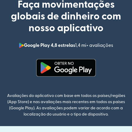
Faça movimentações
globais de dinheiro com
nosso aplicativo
Google Play 4,8 estrelas
1,4 mi+ avaliações
(abre em
(abre em uma nova janela)
Avaliações do aplicativo com base em todos os países/regiões
(App Store) e nas avaliações mais recentes em todos os países
(Google Play). As avaliações podem variar de acordo com a
localização do usuário e o tipo de dispositivo.