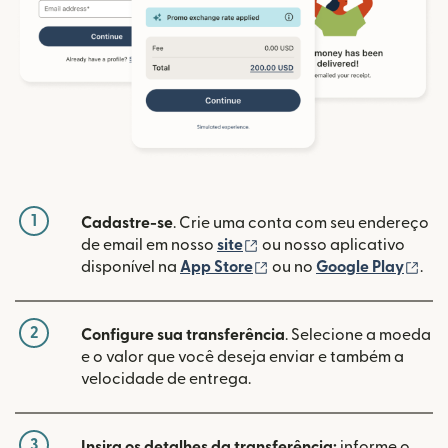
1
Cadastre-se
. Crie uma conta com seu endereço
(abre em uma nova janela
de email em nosso
site
ou nosso aplicativo
(abre em uma nova janel
(ab
disponível na
App Store
ou no
Google Play
.
2
Configure sua transferência
. Selecione a moeda
e o valor que você deseja enviar e também a
velocidade de entrega.
3
Insira os detalhes da transferência:
informe o