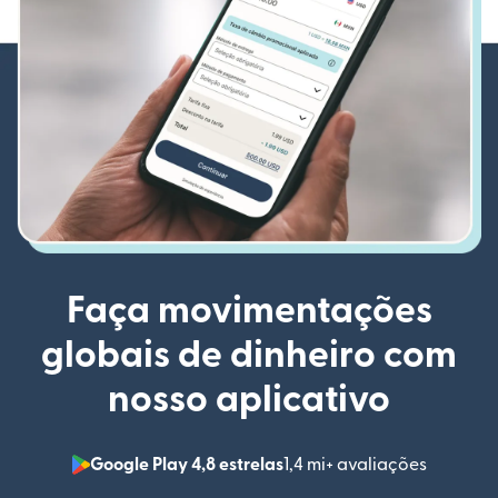
Faça movimentações
globais de dinheiro com
nosso aplicativo
Google Play 4,8 estrelas
1,4 mi+ avaliações
(abre em