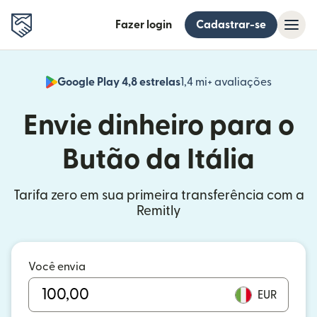
Fazer login
Cadastrar-se
Google Play 4,8 estrelas
1,4 mi+ avaliações
(abre em
Envie dinheiro para o
Butão da Itália
Tarifa zero em sua primeira transferência com a
Remitly
Você envia
EUR