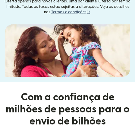
Oferta apenas para novos clientes. Uma por cliente. Oferta por tempo
limitado. Todas as taxas estão sujeitas a alterações. Veja os detalhes
(abre em uma nova janel
nos
Termos e condições
.
Com a confiança de
milhões de pessoas para o
envio de bilhões