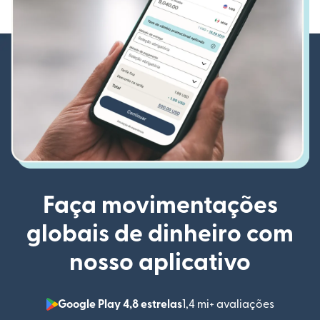
Faça movimentações
globais de dinheiro com
nosso aplicativo
Google Play 4,8 estrelas
1,4 mi+ avaliações
(abre em