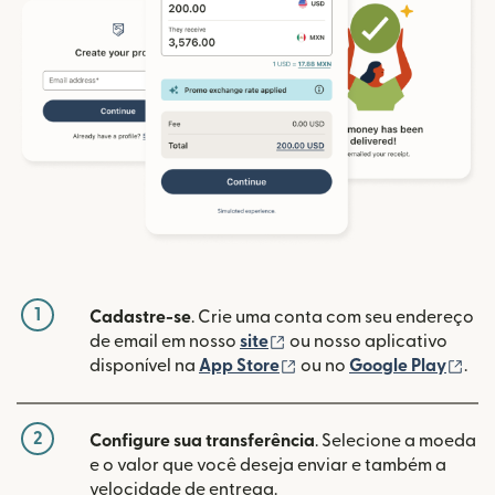
1
Cadastre-se
. Crie uma conta com seu endereço
(abre em uma nova janela
de email em nosso
site
ou nosso aplicativo
(abre em uma nova janel
(ab
disponível na
App Store
ou no
Google Play
.
2
Configure sua transferência
. Selecione a moeda
e o valor que você deseja enviar e também a
velocidade de entrega.