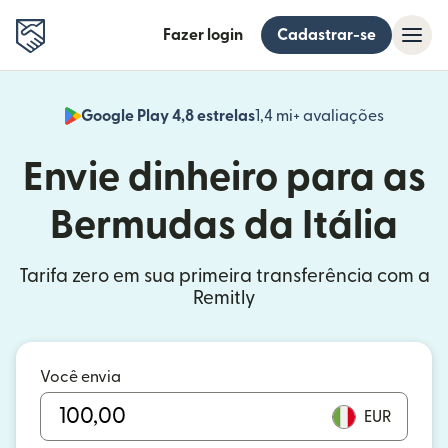
Fazer login
Cadastrar-se
Google Play 4,8 estrelas
1,4 mi+ avaliações
(abre em
Envie dinheiro para as
Bermudas da Itália
Tarifa zero em sua primeira transferência com a
Remitly
Você envia
EUR