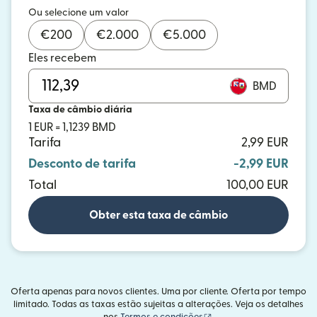
Ou selecione um valor
€
200
€
2.000
€
5.000
Eles recebem
BMD
Taxa de câmbio diária
1 EUR = 1,1239 BMD
Tarifa
2,99 EUR
Desconto de tarifa
-2,99 EUR
Total
100,00 EUR
Obter esta taxa de câmbio
Oferta apenas para novos clientes. Uma por cliente. Oferta por tempo
limitado. Todas as taxas estão sujeitas a alterações. Veja os detalhes
(abre em uma nova janel