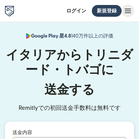
ログイン
新規登録
Google Play 星4.8
140万件以上の評価
（別ウィン
イタリアからトリニダ
ード・トバゴに
送金する
Remitlyでの初回送金手数料は無料です
送金内容