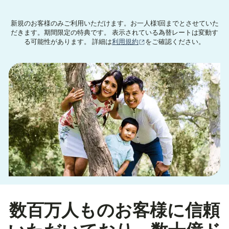
新規のお客様のみご利用いただけます。お一人様1回までとさせていた
だきます。期間限定の特典です。 表示されている為替レートは変動す
（別ウィンドウで開きます
る可能性があります。 詳細は
利用規約
をご確認ください。
数百万人ものお客様に信頼