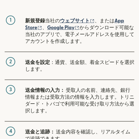
1
（別ウィンドウで開
新規登録
当社の
ウェブサイト
、または
App
（別ウィンドウで開きます）
（別ウィンドウで開きます
Store
、
Google Play
からダウンロード可能な
当社のアプリで、電子メールアドレスを使用して
アカウントを作成します。
2
送金を設定
：通貨、送金額、着金スピードを選択
します。
3
送金情報の入力：
受取人の名前、連絡先、銀行
情報または受取方法の情報を入力します。トリニ
ダード・トバゴで利用可能な受け取り方法から選
択します。
4
送金と追跡：
送金内容を確認し、リアルタイム
で追跡できます。