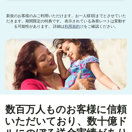
新規のお客様のみご利用いただけます。お一人様1回までとさせていた
だきます。期間限定の特典です。 表示されている為替レートは変動す
（別ウィンドウで開きます
る可能性があります。 詳細は
利用規約
をご確認ください。
数百万人ものお客様に信頼
いただいており、数十億ド