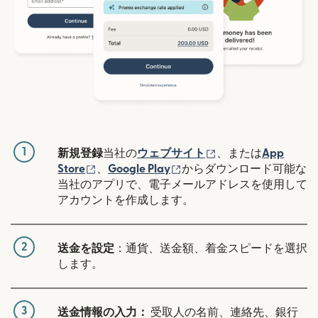
1
（別ウィンドウで開
新規登録
当社の
ウェブサイト
、または
App
（別ウィンドウで開きます）
（別ウィンドウで開きます
Store
、
Google Play
からダウンロード可能な
当社のアプリで、電子メールアドレスを使用して
アカウントを作成します。
2
送金を設定
：通貨、送金額、着金スピードを選択
します。
3
送金情報の入力：
受取人の名前、連絡先、銀行