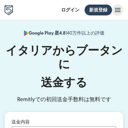
ログイン
新規登録
Google Play 星4.8
140万件以上の評価
（別ウィン
イタリアからブータン
に
送金する
Remitlyでの初回送金手数料は無料です
送金内容