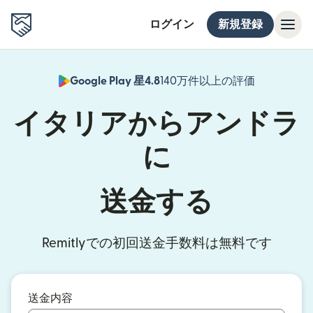
ログイン
新規登録
Google Play 星4.8
140万件以上の評価
（別ウィン
イタリアからアンドラ
に
送金する
Remitlyでの初回送金手数料は無料です
送金内容