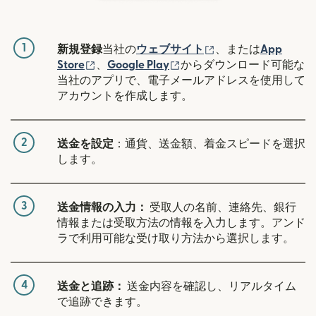
1
（別ウィンドウで開
新規登録
当社の
ウェブサイト
、または
App
（別ウィンドウで開きます）
（別ウィンドウで開きます
Store
、
Google Play
からダウンロード可能な
当社のアプリで、電子メールアドレスを使用して
アカウントを作成します。
2
送金を設定
：通貨、送金額、着金スピードを選択
します。
3
送金情報の入力：
受取人の名前、連絡先、銀行
情報または受取方法の情報を入力します。アンド
ラで利用可能な受け取り方法から選択します。
4
送金と追跡：
送金内容を確認し、リアルタイム
で追跡できます。