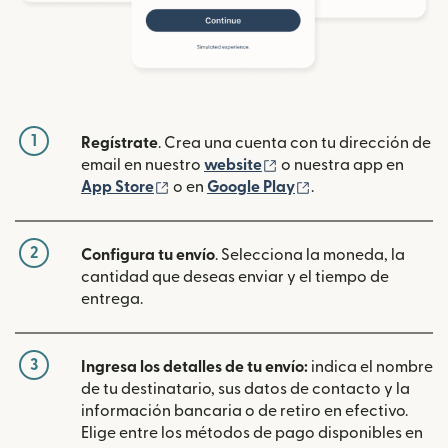
1
Regístrate
. Crea una cuenta con tu dirección de
(se abre en una ventan
email en nuestro
website
o nuestra app en
(se abre en una ventana nueva)
(se abre en una ve
App Store
o en
Google Play
.
2
Configura tu envío
. Selecciona la moneda, la
cantidad que deseas enviar y el tiempo de
entrega.
3
Ingresa los detalles de tu envío:
indica el nombre
de tu destinatario, sus datos de contacto y la
información bancaria o de retiro en efectivo.
Elige entre los métodos de pago disponibles en