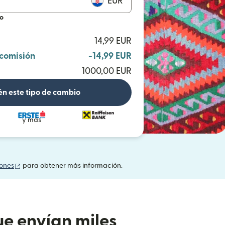
EUR
io
14,99 EUR
 comisión
-14,99 EUR
1000,00 EUR
n este tipo de cambio
y más
(se abre en una ventana nueva)
iones
para obtener más información.
e envían miles