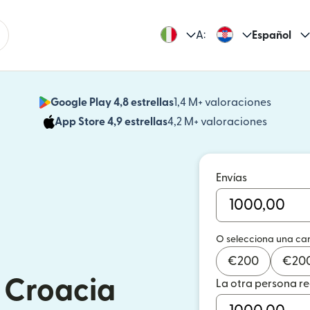
A:
Español
Google Play 4,8 estrellas
1,4 M+ valoraciones
(se abr
App Store 4,9 estrellas
4,2 M+ valoraciones
(se abre
Envías
O selecciona una ca
€
200
€
20
a Croacia
La otra persona r