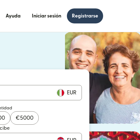
Ayuda
Iniciar sesión
Registrarse
e en una ventana nueva)
 en una ventana nueva)
EUR
ntidad
00
€
5000
ecibe