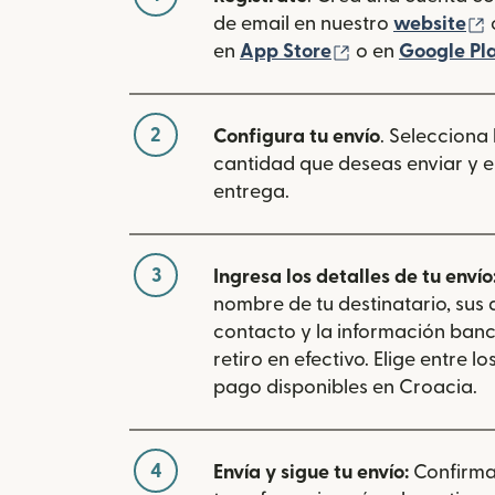
(
de email en nuestro
website
(se abre en una
en
App Store
o en
Google Pl
2
Configura tu envío
. Selecciona
cantidad que deseas enviar y e
entrega.
3
Ingresa los detalles de tu envío
nombre de tu destinatario, sus
contacto y la información banc
retiro en efectivo. Elige entre 
pago disponibles en Croacia.
4
Envía y sigue tu envío:
Confirma