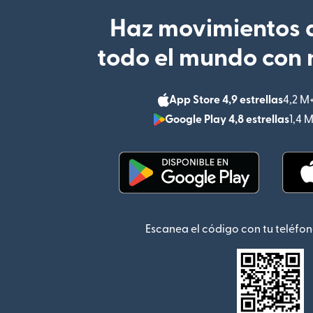
Haz movimientos d
todo el mundo con 
App Store 4,9 estrellas
4,2 M
Google Play 4,8 estrellas
1,4 
(se abre en una ventana
Escanea el código con tu teléfon