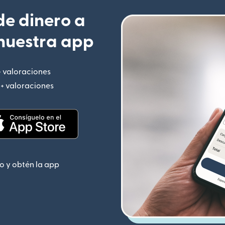
e dinero a
nuestra app
+ valoraciones
(se abre en una ventana nueva)
M+ valoraciones
(se abre en una ventana nueva)
 nueva)
(se abre en una ventana nueva)
o y obtén la app