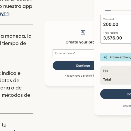
se abre en una ventana nueva)
o nuestra app
 ventana nueva)
(se abre en una ventana nueva)
ay
.
 la moneda, la
l tiempo de
:
indica el
 datos de
aria o de
los métodos de
 tu