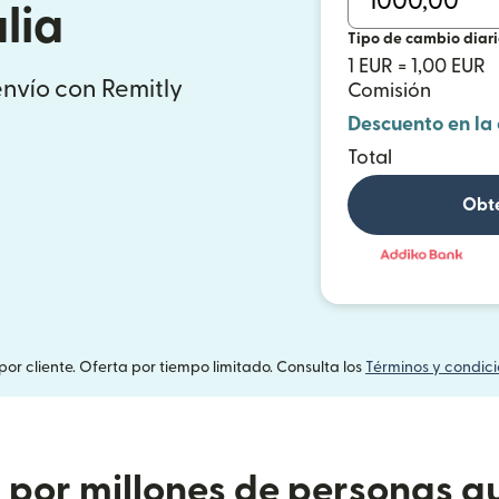
lia
Tipo de cambio diar
1 EUR = 1,00 EUR
envío con Remitly
Comisión
Descuento en la
Total
Obté
por cliente. Oferta por tiempo limitado. Consulta los
Términos y condic
or millones de personas qu