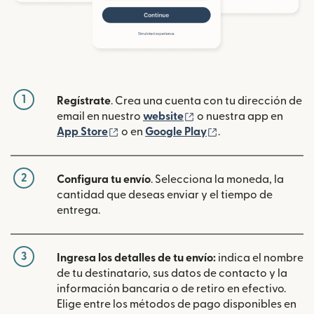
1
Regístrate
. Crea una cuenta con tu dirección de
(se abre en una ventan
email en nuestro
website
o nuestra app en
(se abre en una ventana nueva)
(se abre en una ve
App Store
o en
Google Play
.
2
Configura tu envío
. Selecciona la moneda, la
cantidad que deseas enviar y el tiempo de
entrega.
3
Ingresa los detalles de tu envío:
indica el nombre
de tu destinatario, sus datos de contacto y la
información bancaria o de retiro en efectivo.
Elige entre los métodos de pago disponibles en