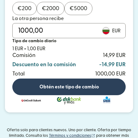
€
200
€
2000
€
5000
La otra persona recibe
EUR
Tipo de cambio diario
1 EUR = 1,00 EUR
Comisión
14,99 EUR
Descuento en la comisión
-14,99 EUR
Total
1000,00 EUR
Obtén este tipo de cambio
y más
Oferta solo para clientes nuevos. Uno por cliente. Oferta por tiempo
(se abre en una ventan
limitado. Consulta los
Términos y condiciones
para obtener más