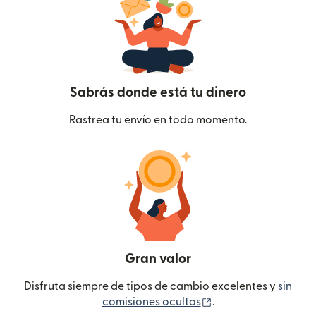
Sabrás donde está tu dinero
Rastrea tu envío en todo momento.
Gran valor
Disfruta siempre de tipos de cambio excelentes y
sin
(se abre en una ven
comisiones ocultos
.