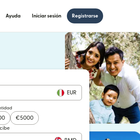
Ayuda
Iniciar sesión
Registrarse
e en una ventana nueva)
 en una ventana nueva)
EUR
ntidad
00
€
5000
ecibe