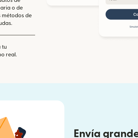
 datos de
aria o de
los métodos de
udas.
 tu
o real.
Envía grande