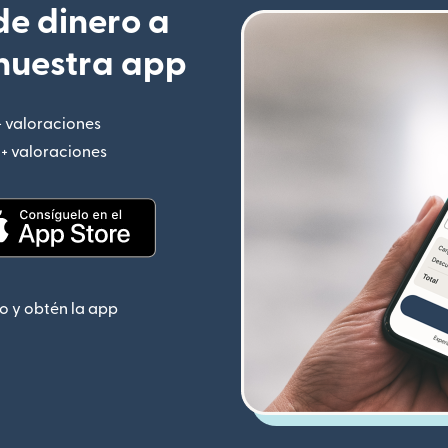
e dinero a
nuestra app
+ valoraciones
(se abre en una ventana nueva)
M+ valoraciones
(se abre en una ventana nueva)
 nueva)
(se abre en una ventana nueva)
o y obtén la app