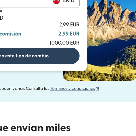
BMD
io
MD
2,99 EUR
 comisión
-2,99 EUR
1000,00 EUR
n este tipo de cambio
(se abre en una v
ueden variar. Consulta los
Términos y condiciones
e envían miles