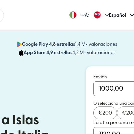
A:
Español
Google Play 4,8 estrellas
1,4 M+ valoraciones
(se abr
App Store 4,9 estrellas
4,2 M+ valoraciones
(se abre
Envías
O selecciona una ca
€
200
€
20
a Islas
La otra persona r