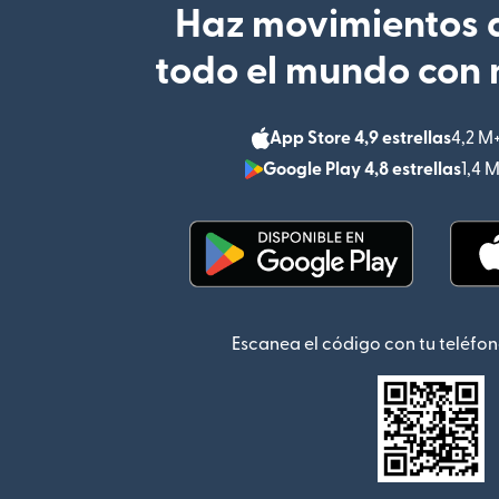
Haz movimientos d
todo el mundo con 
App Store 4,9 estrellas
4,2 M
Google Play 4,8 estrellas
1,4 
(se abre en una ventana
Escanea el código con tu teléfon