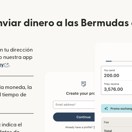
viar dinero a las Bermudas d
n tu dirección
se abre en una ventana nueva)
o nuestra app
 ventana nueva)
(se abre en una ventana nueva)
ay
.
 la moneda, la
l tiempo de
:
indica el