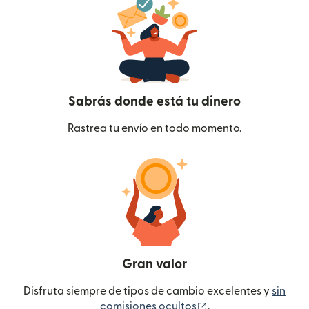
Sabrás donde está tu dinero
Rastrea tu envío en todo momento.
Gran valor
Disfruta siempre de tipos de cambio excelentes y
sin
(se abre en una ven
comisiones ocultos
.