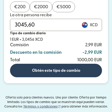
€
200
€
2000
€
5000
La otra persona recibe
XCD
Tipo de cambio diario
1 EUR = 3,0456 XCD
Comisión
2,99 EUR
Descuento en la comisión
-2,99 EUR
Total
1000,00 EUR
Obtén este tipo de cambio
Oferta solo para clientes nuevos. Uno por cliente. Oferta por tiempo
limitado. Los tipos de cambio que se muestran aquí pueden variar.
(se abre en una ventana nueva)
Consulta los
Términos y condiciones
para obtener más información.