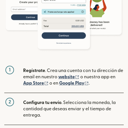
1
Regístrate
. Crea una cuenta con tu dirección de
(se abre en una ventan
email en nuestro
website
o nuestra app en
(se abre en una ventana nueva)
(se abre en una ve
App Store
o en
Google Play
.
2
Configura tu envío
. Selecciona la moneda, la
cantidad que deseas enviar y el tiempo de
entrega.