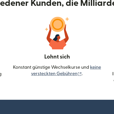
riedener Kunden, die Milliar
Lohnt sich
Konstant günstige Wechselkurse und
keine
(wird in einem 
versteckten Gebühren
.
g