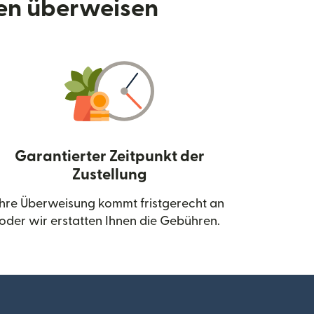
den überweisen
Garantierter Zeitpunkt der
Zustellung
neuen Fenster geöffnet)
Ihre Überweisung kommt fristgerecht an
oder wir erstatten Ihnen die Gebühren.