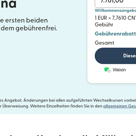
ina
Willkommensangebot 
1 EUR = 7,7610 CN
re ersten beiden
Gebühr
zudem gebührenfrei.
Gebührenrabatt
Gesamt
Diese
etes Angebot. Änderungen bei allen aufgeführten Wechselkursen vorbeh
r Überweisung. Weitere Einzelheiten finden Sie in den
allgemeinen Ge