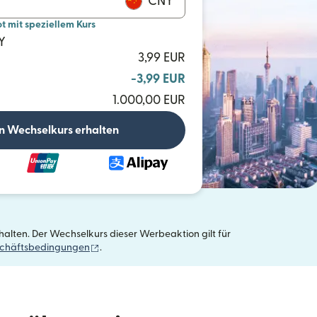
CNY
mit speziellem Kurs
Y
3,99 EUR
-3,99 EUR
1.000,00 EUR
n Wechselkurs erhalten
alten. Der Wechselkurs dieser Werbeaktion gilt für
(wird in einem neuen Fenster geöffnet)
schäftsbedingungen
.