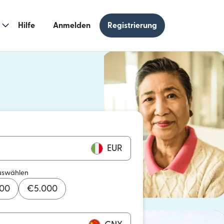
Hilfe
Anmelden
Registrierung
n einem neuen Fenster geöffnet)
 einem neuen Fenster geöffnet)
EUR
uswählen
000
€
5.000