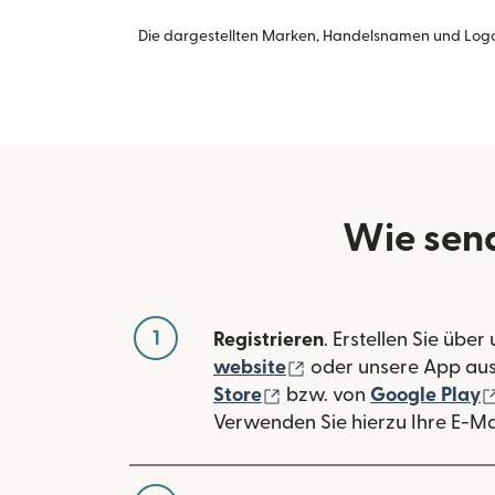
Die dargestellten Marken, Handelsnamen und Logo
Wie send
1
Registrieren
. Erstellen Sie über
(wird in einem neuen
website
oder unsere App au
(wird in einem neuen Fe
Store
bzw. von
Google Play
Verwenden Sie hierzu Ihre E-Ma