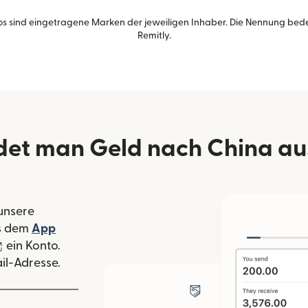
s sind eingetragene Marken der jeweiligen Inhaber. Die Nennung bed
Remitly.
et man Geld nach China aus
 unsere
 Fenster geöffnet)
s dem
App
nster geöffnet)
(wird in einem neuen Fenster geöffnet)
ein Konto.
il-Adresse.