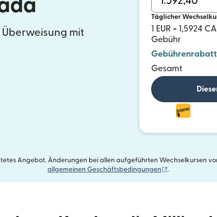
nada
Täglicher Wechselku
1 EUR = 1,5924 C
e Überweisung mit
Gebühr
Gebührenrabatt
Gesamt
Diese
istetes Angebot. Änderungen bei allen aufgeführten Wechselkursen vorb
(wird in einem 
allgemeinen Geschäftsbedingungen
.