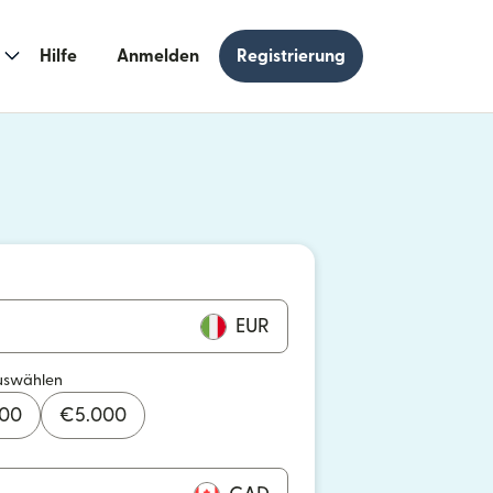
Hilfe
Anmelden
Registrierung
n einem neuen Fenster geöffnet)
 einem neuen Fenster geöffnet)
EUR
uswählen
000
€
5.000