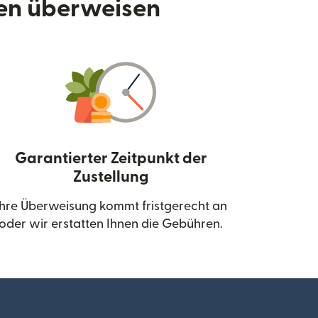
den überweisen
Garantierter Zeitpunkt der
Zustellung
neuen Fenster geöffnet)
Ihre Überweisung kommt fristgerecht an
oder wir erstatten Ihnen die Gebühren.