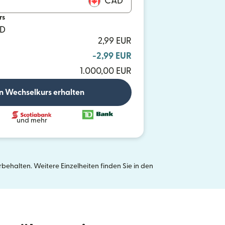
CAD
rs
AD
2,99 EUR
-2,99 EUR
1.000,00 EUR
n Wechselkurs erhalten
und mehr
ehalten. Weitere Einzelheiten finden Sie in den
neuen Fenster geöffnet)