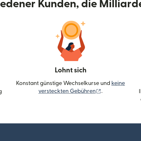
riedener Kunden, die Milliar
Lohnt sich
Konstant günstige Wechselkurse und
keine
(wird in einem 
versteckten Gebühren
.
g