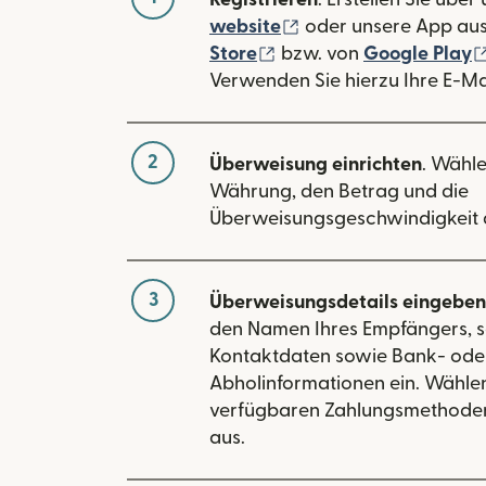
(wird in einem neuen
website
oder unsere App au
(wird in einem neuen Fe
Store
bzw. von
Google Play
Verwenden Sie hierzu Ihre E-Ma
2
Überweisung einrichten
. Wähle
Währung, den Betrag und die
Überweisungsgeschwindigkeit 
3
Überweisungsdetails eingeben
den Namen Ihres Empfängers, s
Kontaktdaten sowie Bank- ode
Abholinformationen ein. Wählen
verfügbaren Zahlungsmethode
aus.