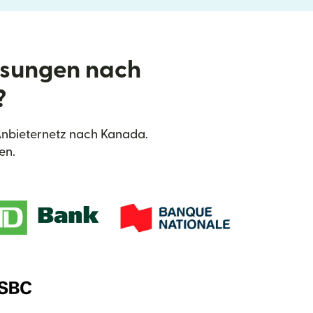
isungen nach
?
Anbieternetz nach Kanada.
en.