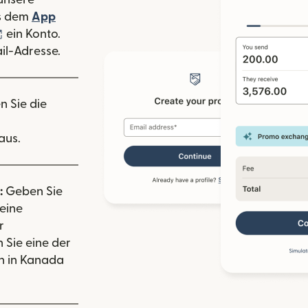
 Fenster geöffnet)
s dem
App
nster geöffnet)
(wird in einem neuen Fenster geöffnet)
ein Konto.
il-Adresse.
n Sie die
aus.
:
Geben Sie
eine
r
 Sie eine der
n in Kanada