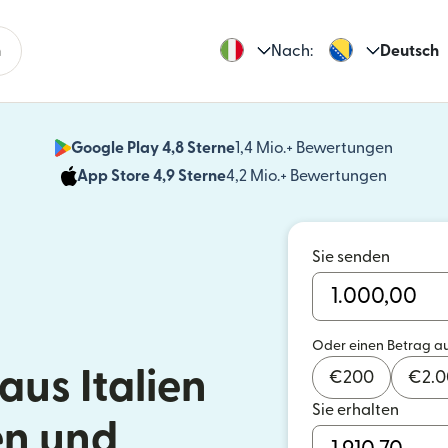
n
Nach:
Deutsch
Google Play 4,8 Sterne
1,4 Mio.+ Bewertungen
(wird i
App Store 4,9 Sterne
4,2 Mio.+ Bewertungen
(wird in
Sie senden
Oder einen Betrag a
us Italien
€
200
€
2.
Sie erhalten
en und