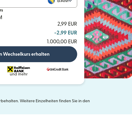
BAM
rs
M
2,99 EUR
-2,99 EUR
1.000,00 EUR
n Wechselkurs erhalten
und mehr
ehalten. Weitere Einzelheiten finden Sie in den
neuen Fenster geöffnet)