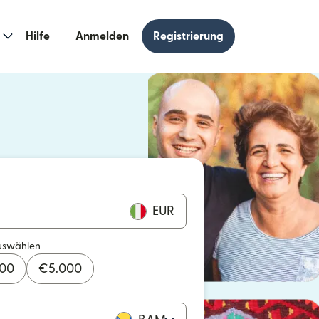
Hilfe
Anmelden
Registrierung
n einem neuen Fenster geöffnet)
 einem neuen Fenster geöffnet)
EUR
uswählen
000
€
5.000