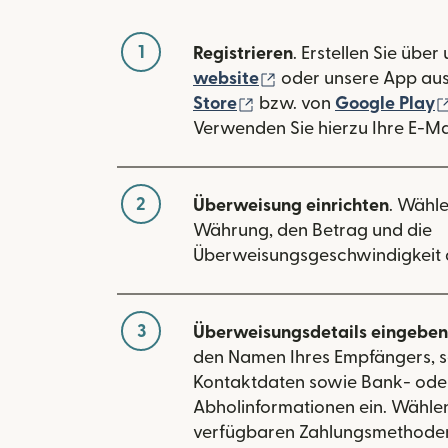
1
Registrieren
. Erstellen Sie über
(wird in einem neuen
website
oder unsere App au
(wird in einem neuen Fe
Store
bzw. von
Google Play
Verwenden Sie hierzu Ihre E-Ma
2
Überweisung einrichten
. Wähle
Währung, den Betrag und die
Überweisungsgeschwindigkeit 
3
Überweisungsdetails eingeben
den Namen Ihres Empfängers, s
Kontaktdaten sowie Bank- ode
Abholinformationen ein. Wählen
verfügbaren Zahlungsmethoden