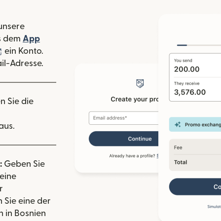
 unsere
 Fenster geöffnet)
s dem
App
nster geöffnet)
(wird in einem neuen Fenster geöffnet)
ein Konto.
il-Adresse.
n Sie die
aus.
:
Geben Sie
eine
r
 Sie eine der
 in Bosnien