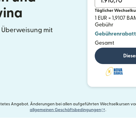
wina
Täglicher Wechselku
1 EUR = 1,9107 BA
Gebühr
e Überweisung mit
Gebührenrabatt
Gesamt
Diese
istetes Angebot. Änderungen bei allen aufgeführten Wechselkursen vorb
(wird in einem 
allgemeinen Geschäftsbedingungen
.