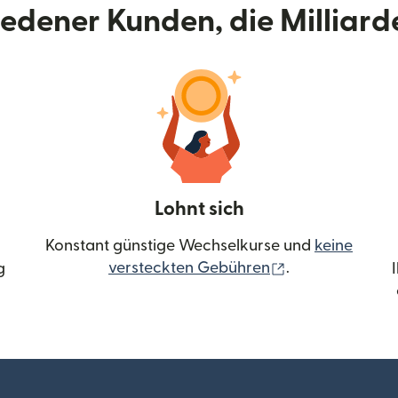
riedener Kunden, die Milliar
Lohnt sich
Konstant günstige Wechselkurse und
keine
(wird in einem 
versteckten Gebühren
.
g