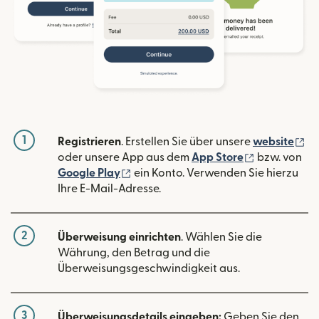
1
(w
Registrieren
. Erstellen Sie über unsere
website
(wird in ein
oder unsere App aus dem
App Store
bzw. von
(wird in einem neuen Fenster geöffn
Google Play
ein Konto. Verwenden Sie hierzu
Ihre E-Mail-Adresse.
2
Überweisung einrichten
. Wählen Sie die
Währung, den Betrag und die
Überweisungsgeschwindigkeit aus.
3
Überweisungsdetails eingeben:
Geben Sie den