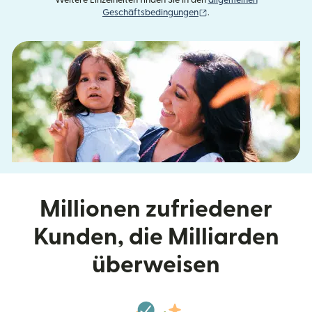
Weitere Einzelheiten finden Sie in den
allgemeinen
(wird in einem neuen Fens
Geschäftsbedingungen
.
Millionen zufriedener
Kunden, die Milliarden
überweisen