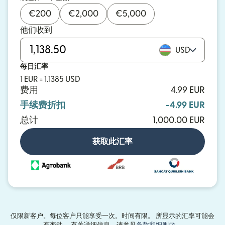
€
200
€
2,000
€
5,000
他们收到
USD
每日汇率
1 EUR = 1.1385 USD
费用
4.99 EUR
手续费折扣
-4.99 EUR
总计
1,000.00 EUR
获取此汇率
仅限新客户。每位客户只能享受一次。时间有限。 所显示的汇率可能会
（在新窗口中打