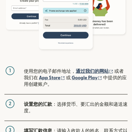
1
（在新窗
使用您的电子邮件地址，
通过我们的网站
或者
（在新窗口中打开）
（在新窗口中
我们在
App Store
或
Google Play
中提供的应
用创建账户。
2
设置您的汇款
：选择货币、要汇出的金额和递送速
度。
3
填写汇款信息
：请输入收款人的姓名、联系方式以