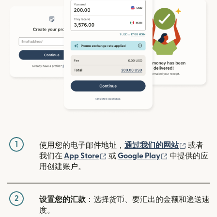
1
（在新窗
使用您的电子邮件地址，
通过我们的网站
或者
（在新窗口中打开）
（在新窗口中
我们在
App Store
或
Google Play
中提供的应
用创建账户。
2
设置您的汇款
：选择货币、要汇出的金额和递送速
度。