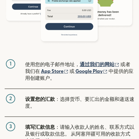
1
（在新窗
使用您的电子邮件地址，
通过我们的网站
或者
（在新窗口中打开）
（在新窗口中
我们在
App Store
或
Google Play
中提供的应
用创建账户。
2
设置您的汇款
：选择货币、要汇出的金额和递送速
度。
3
填写汇款信息
：请输入收款人的姓名、联系方式以
及银行或取款信息。 从阿塞拜疆可用的收款方式