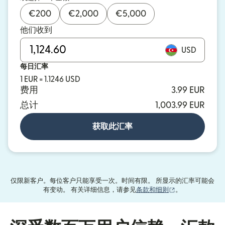
€
200
€
2,000
€
5,000
他们收到
USD
每日汇率
1 EUR = 1.1246 USD
费用
3.99 EUR
总计
1,003.99 EUR
获取此汇率
仅限新客户。每位客户只能享受一次。时间有限。 所显示的汇率可能会
（在新窗口中打
有变动。 有关详细信息，请参见
条款和细则
。