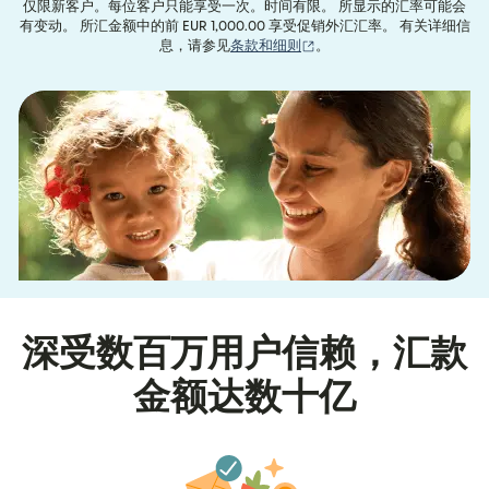
仅限新客户。每位客户只能享受一次。时间有限。 所显示的汇率可能会
有变动。 所汇金额中的前 EUR 1,000.00 享受促销外汇汇率。 有关详细信
（在新窗口中打开）
息，请参见
条款和细则
。
深受数百万用户信赖，汇款
金额达数十亿