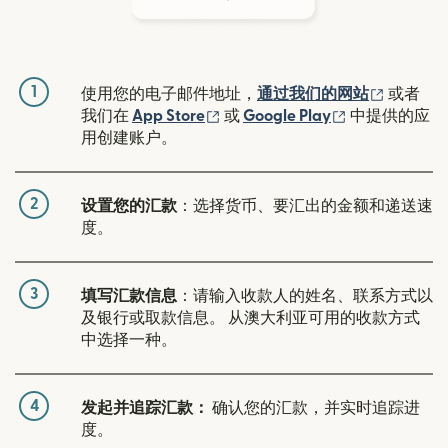
1
（在新窗
使用您的电子邮件地址，
通过我们的网站
或者
（在新窗口中打开）
（在新窗口中
我们在
App Store
或
Google Play
中提供的应
用创建账户。
2
设置您的汇款
：选择货币、要汇出的金额和递送速
度。
3
填写汇款信息
：请输入收款人的姓名、联系方式以
及银行或取款信息。 从澳大利亚可用的收款方式
中选择一种。
4
发起并追踪汇款：
确认您的汇款，并实时追踪进
度。