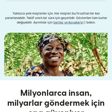
Yalnızca yeni müşteriler için. Her müşteri bu fırsattan bir kez
yararlanabilir. Teklif sınırlı bir süre için geçerlidir. Gösterilen tüm kurlar
(yeni pencerede aç
değişebilir. Ayrıntılar için
Şartlar ve Koşullar'a
bakın.
Milyonlarca insan,
milyarlar göndermek için