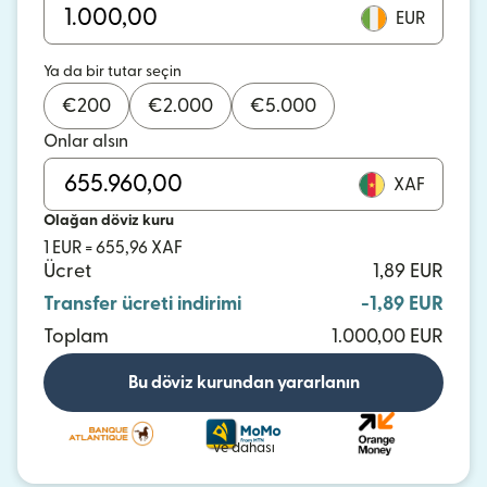
EUR
Ya da bir tutar seçin
€
200
€
2.000
€
5.000
Onlar alsın
XAF
Olağan döviz kuru
1 EUR = 655,96 XAF
Ücret
1,89 EUR
Transfer ücreti indirimi
-1,89 EUR
Toplam
1.000,00 EUR
Bu döviz kurundan yararlanın
ve dahası