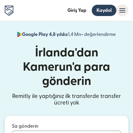
Giriş Yap
Kaydol
Google Play 4,8 yıldız
1,4 Mn+ değerlendirme
(yeni pe
İrlanda'dan
Kamerun'a para
gönderin
Remitly ile yaptığınız ilk transferde transfer
ücreti yok
Siz gönderin