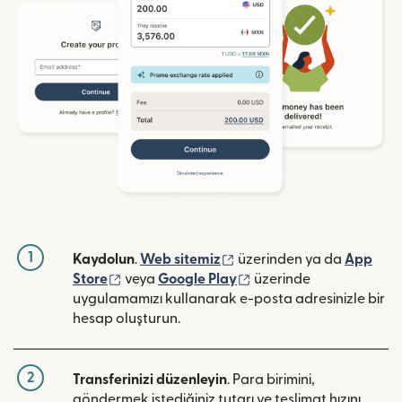
1
(yeni pencerede açılır)
Kaydolun
.
Web sitemiz
üzerinden ya da
App
(yeni pencerede açılır)
(yeni pencerede açılır)
Store
veya
Google Play
üzerinde
uygulamamızı kullanarak e-posta adresinizle bir
hesap oluşturun.
2
Transferinizi düzenleyin
. Para birimini,
göndermek istediğiniz tutarı ve teslimat hızını