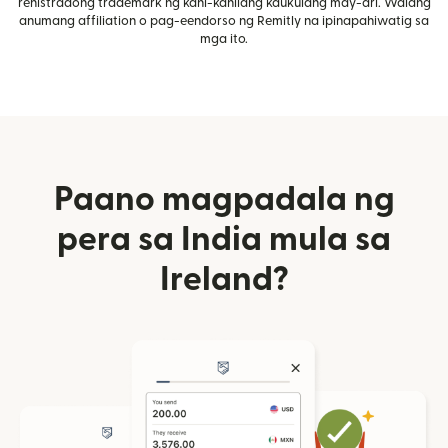
rehistradong trademark ng kani-kanilang kaukulang may-ari. Walang
anumang affiliation o pag-eendorso ng Remitly na ipinapahiwatig sa
mga ito.
Paano magpadala ng
pera sa India mula sa
Ireland?