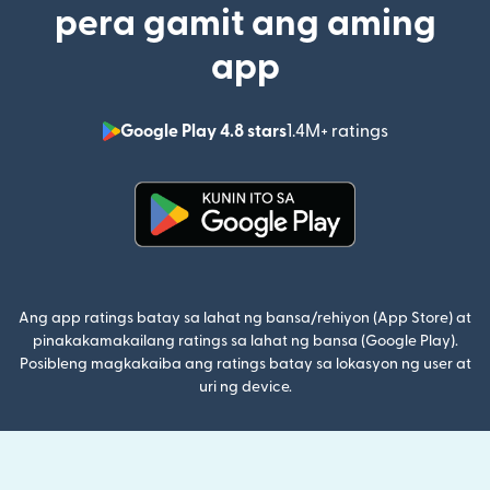
pera gamit ang aming
app
Google Play 4.8 stars
1.4M+ ratings
(bubukas sa
(bubukas sa bagong window)
Ang app ratings batay sa lahat ng bansa/rehiyon (App Store) at
pinakakamakailang ratings sa lahat ng bansa (Google Play).
Posibleng magkakaiba ang ratings batay sa lokasyon ng user at
uri ng device.