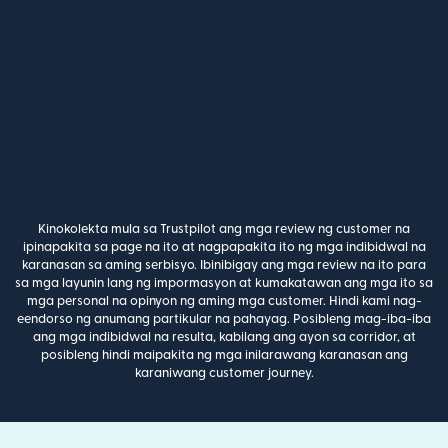
Kinokolekta mula sa Trustpilot ang mga review ng customer na
ipinapakita sa page na ito at nagpapakita ito ng mga indibidwal na
karanasan sa aming serbisyo. Ibinibigay ang mga review na ito para
sa mga layunin lang ng impormasyon at kumakatawan ang mga ito sa
mga personal na opinyon ng aming mga customer. Hindi kami nag-
eendorso ng anumang partikular na pahayag. Posibleng mag-iba-iba
ang mga indibidwal na resulta, kabilang ang ayon sa corridor, at
posibleng hindi maipakita ng mga inilarawang karanasan ang
karaniwang customer journey.