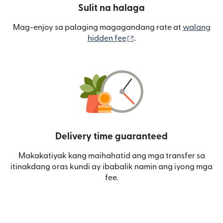
Sulit na halaga
Mag-enjoy sa palaging magagandang rate at
walang
(bubukas sa bagong wi
hidden fee
.
Delivery time guaranteed
Makakatiyak kang maihahatid ang mga transfer sa
itinakdang oras kundi ay ibabalik namin ang iyong mga
fee.