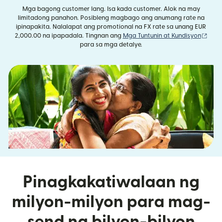
Mga bagong customer lang. Isa kada customer. Alok na may
limitadong panahon. Posibleng magbago ang anumang rate na
ipinapakita. Nalalapat ang promotional na FX rate sa unang EUR
(bub
2,000.00 na ipapadala. Tingnan ang
Mga Tuntunin at Kundisyon
para sa mga detalye.
Pinagkakatiwalaan ng
milyon-milyon para mag-
send ng bilyon-bilyon