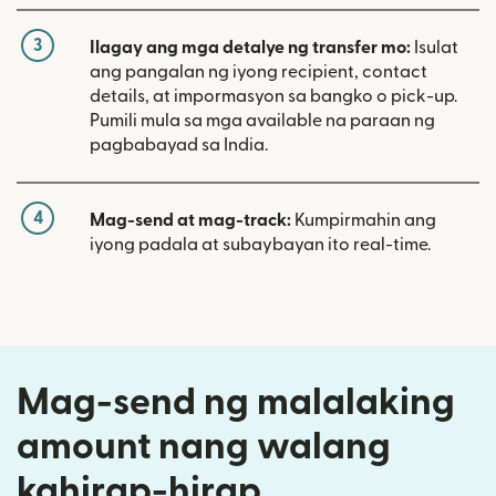
3
Ilagay ang mga detalye ng transfer mo:
Isulat
ang pangalan ng iyong recipient, contact
details, at impormasyon sa bangko o pick-up.
Pumili mula sa mga available na paraan ng
pagbabayad sa India.
4
Mag-send at mag-track:
Kumpirmahin ang
iyong padala at subaybayan ito real-time.
Mag-send ng malalaking
amount nang walang
kahirap-hirap