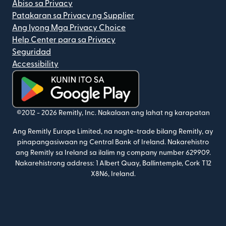
Abiso sa Privacy
Patakaran sa Privacy ng Supplier
Ang Iyong Mga Privacy Choice
Help Center para sa Privacy
Seguridad
Accessibility
(bubukas sa bagong window)
©2012 -
2026
Remitly, Inc.
Nakalaan ang lahat ng karapatan
Ang Remitly Europe Limited, na nagte-trade bilang Remitly, ay
pinapangasiwaan ng Central Bank of Ireland. Nakarehistro
ang Remitly sa Ireland sa ilalim ng company number 629909.
Nakarehistrong address: 1 Albert Quay, Ballintemple, Cork T12
X8N6, Ireland.