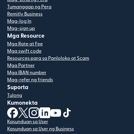
Tumanggap ng Pera
Remitly Business
Mag-log In
Mag-sign up
Mga Resource
Mga Rate at Fee
Mga swift code
Resources para sa Panloloko at Scam
Mga Partner
Mga IBAN number
Mag-refer ng friends
Suporta
Tulong
Kumonekta
(bubukas sa bagong window)
(bubukas sa bagong window)
(bubukas sa bagong window)
(bubukas sa bagong window)
(bubukas sa bagong window)
(bubukas sa bagong windo
Kasunduan sa User
Kasunduan sa User ng Business