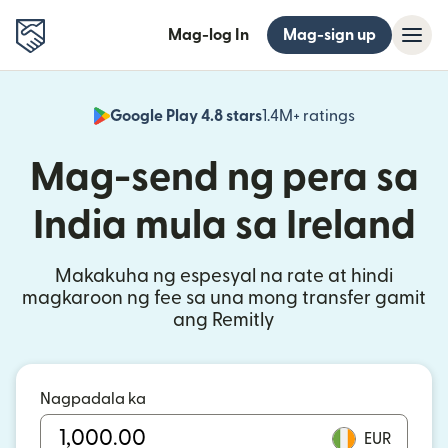
Mag-log In
Mag-sign up
Google Play 4.8 stars
1.4M+ ratings
(bubukas sa
Mag-send ng pera sa
India mula sa Ireland
Makakuha ng espesyal na rate at hindi
magkaroon ng fee sa una mong transfer gamit
ang Remitly
Nagpadala ka
EUR