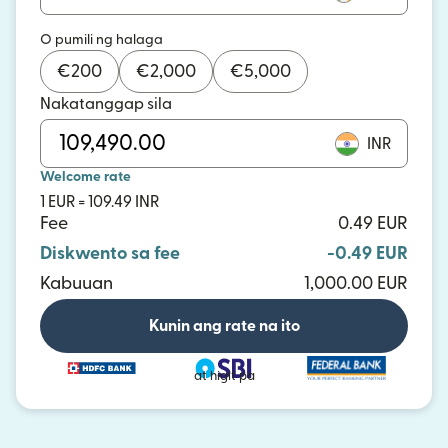
O pumili ng halaga
€
200
€
2,000
€
5,000
Nakatanggap sila
INR
Welcome rate
1 EUR = 109.49 INR
Fee
0.49 EUR
Diskwento sa fee
-0.49 EUR
Kabuuan
1,000.00 EUR
Kunin ang rate na ito
at higit pa