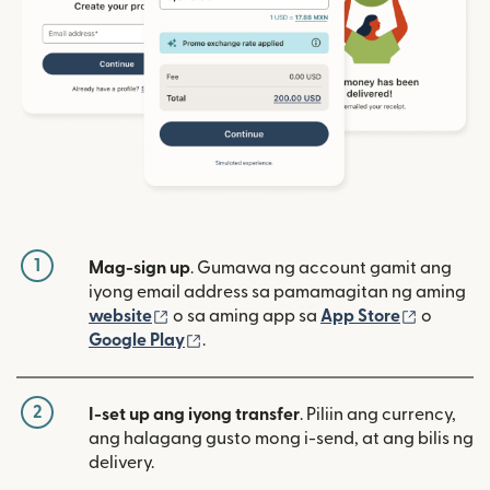
1
Mag-sign up
. Gumawa ng account gamit ang
iyong email address sa pamamagitan ng aming
(bubukas sa bagong window)
(bubuka
website
o sa aming app sa
App Store
o
(bubukas sa bagong window)
Google Play
.
2
I-set up ang iyong transfer
. Piliin ang currency,
ang halagang gusto mong i-send, at ang bilis ng
delivery.