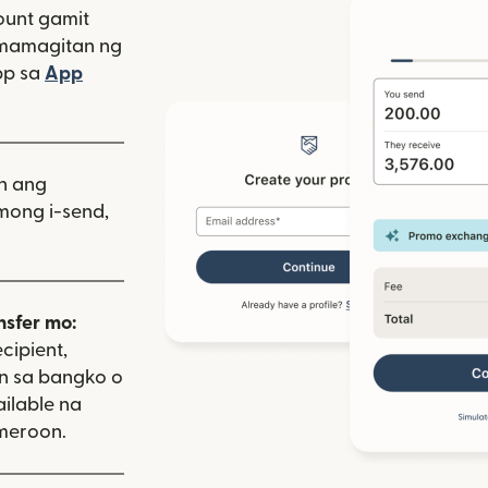
unt gamit
amamagitan ng
bagong window)
pp sa
App
indow)
as sa bagong window)
iin ang
mong i-send,
nsfer mo:
cipient,
on sa bangko o
ailable na
meroon.