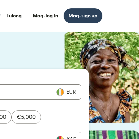
Tulong
Mag-log In
Mag-sign up
 bagong window)
 bagong window)
EUR
000
€
5,000