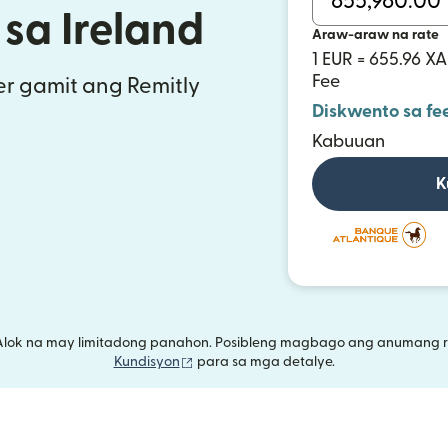
sa Ireland
Araw-araw na rate
1 EUR = 655.96 XA
Fee
r gamit ang Remitly
Diskwento sa fe
Kabuuan
K
Alok na may limitadong panahon. Posibleng magbago ang anumang r
(bubukas sa bagong window)
Kundisyon
para sa mga detalye.