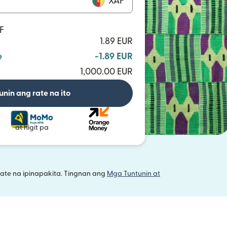
XAF
F
1.89 EUR
e
-1.89 EUR
1,000.00 EUR
unin ang rate na ito
at higit pa
ate na ipinapakita. Tingnan ang
Mga Tuntunin at