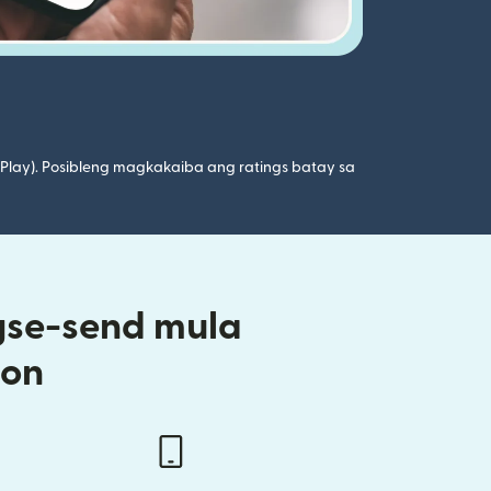
 Play). Posibleng magkakaiba ang ratings batay sa
gse-send mula
oon