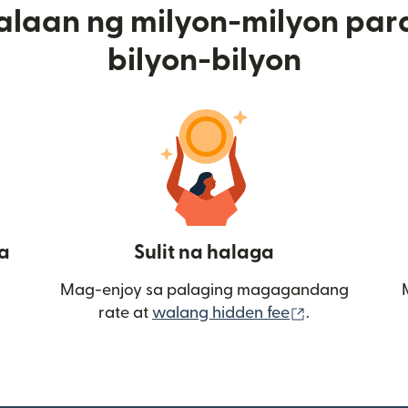
alaan ng milyon-milyon par
bilyon-bilyon
a
Sulit na halaga
Mag-enjoy sa palaging magagandang
(bubukas sa
rate at
walang hidden fee
.