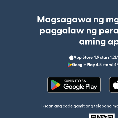
Magsagawa ng mga
paggalaw ng pera
aming a
App Store 4.9 stars
4.2M
Google Play 4.8 stars
1.4
(bubukas sa bagong w
I-scan ang code gamit ang telepono m