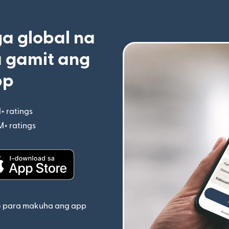
 global na
 gamit ang
pp
+ ratings
(bubukas sa bagong window)
M+ ratings
(bubukas sa bagong window)
indow)
(bubukas sa bagong window)
o para makuha ang app