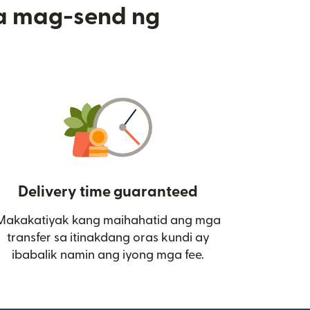
a mag-send ng
Delivery time guaranteed
Makakatiyak kang maihahatid ang mga
 bagong window)
transfer sa itinakdang oras kundi ay
ibabalik namin ang iyong mga fee.