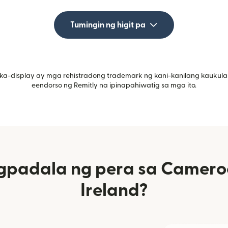
Tumingin ng higit pa
ka-display ay mga rehistradong trademark ng kani-kanilang kaukula
eendorso ng Remitly na ipinapahiwatig sa mga ito.
padala ng pera sa Camero
Ireland?