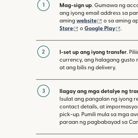
1
Mag-sign up
. Gumawa ng acco
ang iyong email address sa p
(bubukas sa 
aming
website
o sa aming a
(bubukas sa bagong w
(bubuk
Store
o
Google Play
.
2
I-set up ang iyong transfer
. Pil
currency, ang halagang gusto 
at ang bilis ng delivery.
3
Ilagay ang mga detalye ng tra
Isulat ang pangalan ng iyong re
contact details, at impormasy
pick-up. Pumili mula sa mga av
paraan ng pagbabayad sa Ca