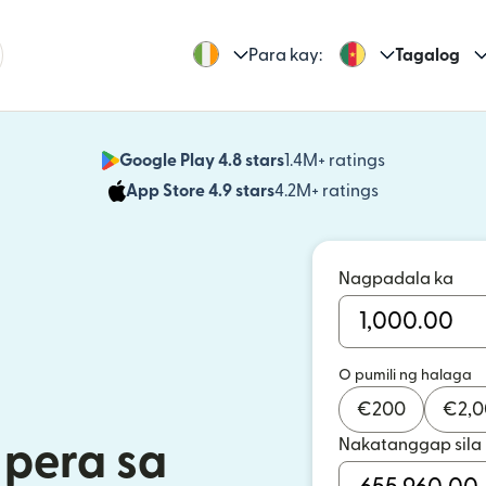
Para kay:
Tagalog
Google Play 4.8 stars
1.4M+ ratings
(bubukas sa
App Store 4.9 stars
4.2M+ ratings
(bubukas sa
Nagpadala ka
O pumili ng halaga
€
200
€
2,
Nakatanggap sila
pera sa