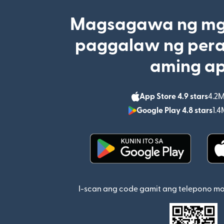
Magsagawa ng mga
paggalaw ng pera
aming a
App Store 4.9 stars
4.2M
Google Play 4.8 stars
1.4
(bubukas sa bagong w
I-scan ang code gamit ang telepono m