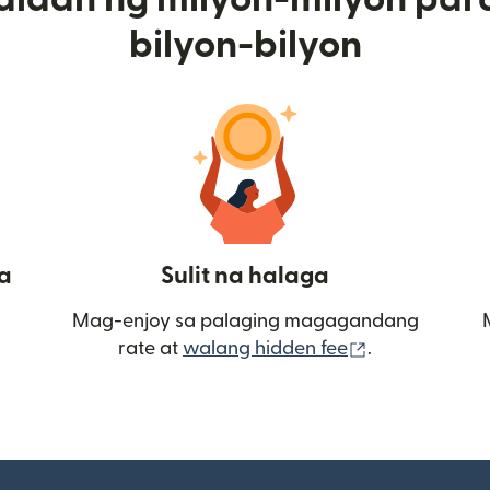
bilyon-bilyon
a
Sulit na halaga
Mag-enjoy sa palaging magagandang
(bubukas sa
rate at
walang hidden fee
.