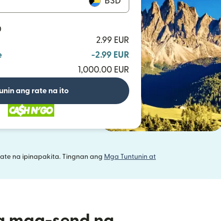
BSD
D
2.99 EUR
e
-2.99 EUR
1,000.00 EUR
unin ang rate na ito
ate na ipinapakita. Tingnan ang
Mga Tuntunin at
a mag-send ng