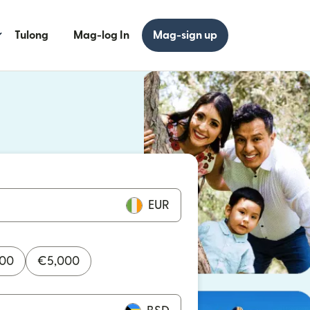
Tulong
Mag-log In
Mag-sign up
 bagong window)
 bagong window)
EUR
000
€
5,000