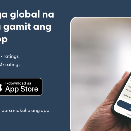
 global na
 gamit ang
pp
+ ratings
(bubukas sa bagong window)
M+ ratings
(bubukas sa bagong window)
indow)
(bubukas sa bagong window)
o para makuha ang app