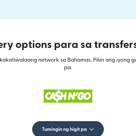
ery options para sa transfe
kakatiwalaang network sa Bahamas. Piliin ang iyong g
pa.
Tumingin ng higit pa