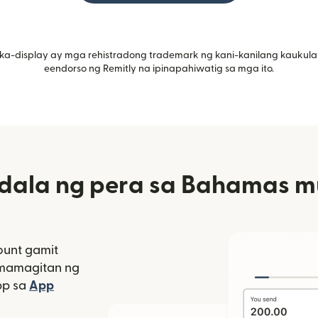
ka-display ay mga rehistradong trademark ng kani-kanilang kaukula
eendorso ng Remitly na ipinapahiwatig sa mga ito.
ala ng pera sa Bahamas mul
unt gamit
amamagitan ng
bagong window)
pp sa
App
indow)
as sa bagong window)