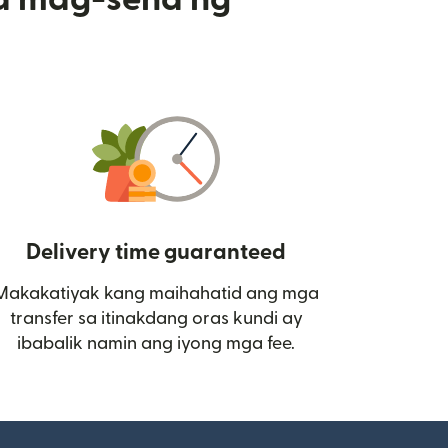
Delivery time guaranteed
Makakatiyak kang maihahatid ang mga
 bagong window)
transfer sa itinakdang oras kundi ay
ibabalik namin ang iyong mga fee.