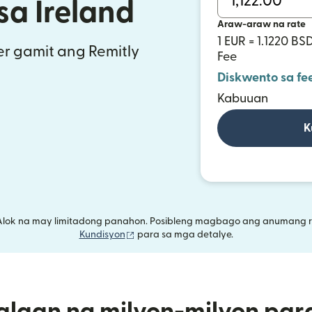
a Ireland
Araw-araw na rate
1 EUR = 1.1220 BS
r gamit ang Remitly
Fee
Diskwento sa fe
Kabuuan
K
Alok na may limitadong panahon. Posibleng magbago ang anumang r
(bubukas sa bagong window)
Kundisyon
para sa mga detalye.
alaan ng milyon-milyon par