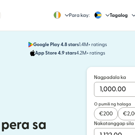
Para kay:
Tagalog
Google Play 4.8 stars
1.4M+ ratings
(bubukas sa
App Store 4.9 stars
4.2M+ ratings
(bubukas sa
Nagpadala ka
O pumili ng halaga
€
200
€
2,
pera sa
Nakatanggap sila