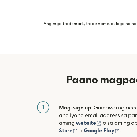
Ang mga trademark, trade name, at logo na na
Paano magpad
1
Mag-sign up
. Gumawa ng acco
ang iyong email address sa p
(bubukas sa 
aming
website
o sa aming a
(bubukas sa bagong w
(bubuk
Store
o
Google Play
.