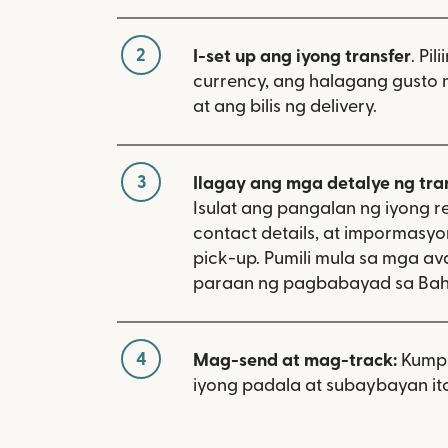
2
I-set up ang iyong transfer
. Pil
currency, ang halagang gusto 
at ang bilis ng delivery.
3
Ilagay ang mga detalye ng tra
Isulat ang pangalan ng iyong re
contact details, at impormasy
pick-up. Pumili mula sa mga av
paraan ng pagbabayad sa Ba
4
Mag-send at mag-track:
Kumpi
iyong padala at subaybayan ito