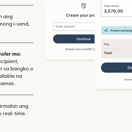
iin ang
mong i-send,
nsfer mo:
cipient,
on sa bangko o
ailable na
hamas.
rmahin ang
 real-time.