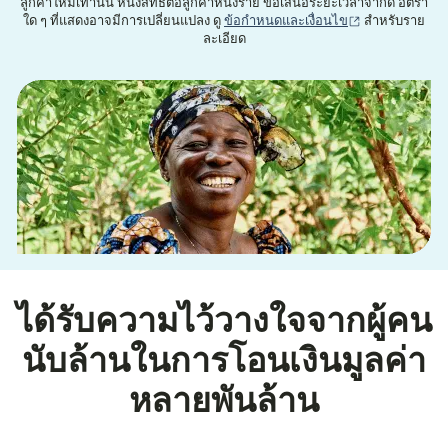
ลูกค้าใหม่เท่านั้น หนึ่งสิทธิ์ต่อลูกค้าหนึ่งราย ข้อเสนอระยะเวลาจำกัด อัตรา
(เปิดในหน้าต่าง
ใด ๆ ที่แสดงอาจมีการเปลี่ยนแปลง ดู
ข้อกำหนดและเงื่อนไข
สำหรับราย
ละเอียด
ได้รับความไว้วางใจจากผู้คน
นับล้านในการโอนเงินมูลค่า
หลายพันล้าน