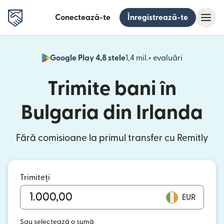
Conectează-te
Înregistrează-te
Google Play 4,8 stele
1,4 mil.+ evaluări
(se deschid
Trimite bani în
Bulgaria din Irlanda
Fără comisioane la primul transfer cu Remitly
Trimiteți
EUR
Sau selectează o sumă