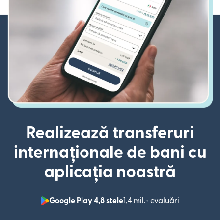
Realizează transferuri
internaționale de bani cu
aplicația noastră
Google Play 4,8 stele
1,4 mil.+ evaluări
(se deschid