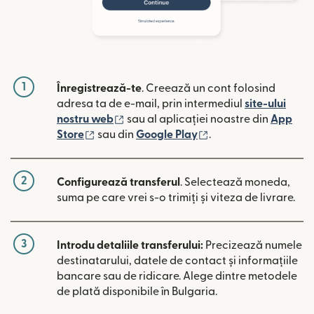
1
Înregistrează-te
. Creează un cont folosind
adresa ta de e-mail, prin intermediul
site-ului
(se deschide într-o fereastră nouă)
nostru web
sau al aplicației noastre din
App
(se deschide într-o fereastră nouă)
(se deschide într-o 
Store
sau din
Google Play
.
2
Configurează transferul
. Selectează moneda,
suma pe care vrei s-o trimiți și viteza de livrare.
3
Introdu detaliile transferului:
Precizează numele
destinatarului, datele de contact și informațiile
bancare sau de ridicare. Alege dintre metodele
de plată disponibile în Bulgaria.