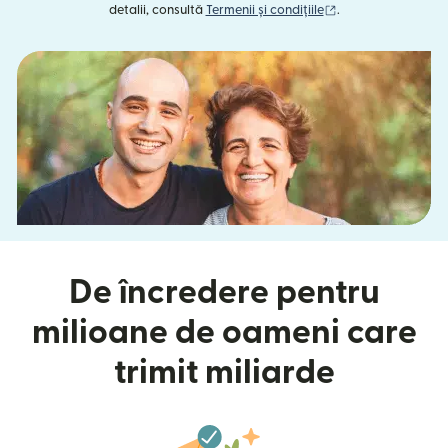
(se deschide într-o
detalii, consultă
Termenii și condițiile
.
De încredere pentru
milioane de oameni care
trimit miliarde