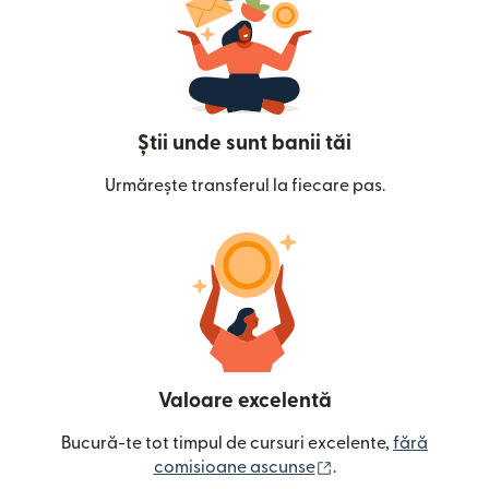
Știi unde sunt banii tăi
Urmărește transferul la fiecare pas.
Valoare excelentă
Bucură-te tot timpul de cursuri excelente,
fără
(se deschide într-o
comisioane ascunse
.