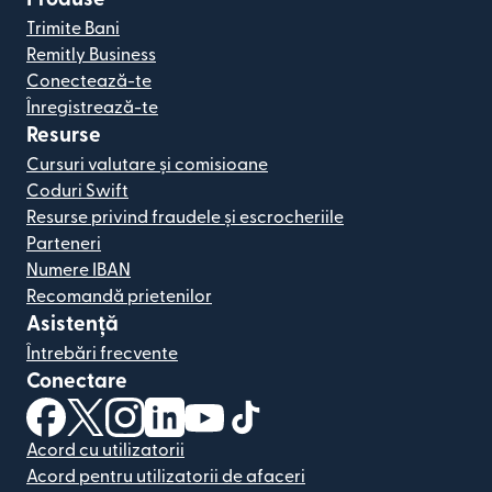
Trimite Bani
Remitly Business
Conectează-te
Înregistrează-te
Resurse
Cursuri valutare și comisioane
Coduri Swift
Resurse privind fraudele și escrocheriile
Parteneri
Numere IBAN
Recomandă prietenilor
Asistență
Întrebări frecvente
Conectare
(se deschide într-o fereastră nouă)
(se deschide într-o fereastră nouă)
(se deschide într-o fereastră nouă)
(se deschide într-o fereastră nouă)
(se deschide într-o fereastră nou
(se deschide într-o fereastr
Acord cu utilizatorii
Acord pentru utilizatorii de afaceri