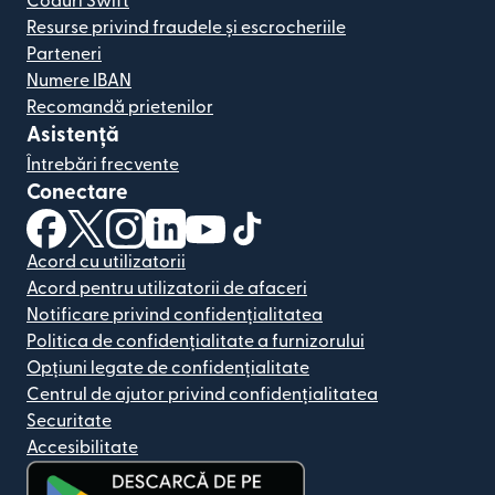
Coduri Swift
Resurse privind fraudele și escrocheriile
Parteneri
Numere IBAN
Recomandă prietenilor
Asistență
Întrebări frecvente
Conectare
(se deschide într-o fereastră nouă)
(se deschide într-o fereastră nouă)
(se deschide într-o fereastră nouă)
(se deschide într-o fereastră nouă)
(se deschide într-o fereastră nou
(se deschide într-o fereastr
Acord cu utilizatorii
Acord pentru utilizatorii de afaceri
Notificare privind confidențialitatea
Politica de confidențialitate a furnizorului
Opțiuni legate de confidențialitate
Centrul de ajutor privind confidențialitatea
Securitate
Accesibilitate