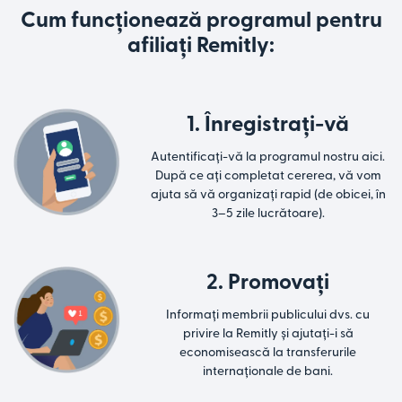
Cum funcționează programul pentru
afiliați Remitly:
1. Înregistrați-vă
Autentificați-vă la programul nostru aici.
După ce ați completat cererea, vă vom
ajuta să vă organizați rapid (de obicei, în
3–5 zile lucrătoare).
2. Promovați
Informați membrii publicului dvs. cu
privire la Remitly și ajutați-i să
economisească la transferurile
internaționale de bani.