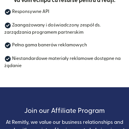
Vă vom echipa cu resurse pentru a reuși:
Responsywne API
Zaangażowany i doświadczony zespół ds.
zarządzania programem partnerskim
Pełna gama banerów reklamowych
Niestandardowe materiały reklamowe dostępne na
żądanie
Join our Affiliate Program
At Remitly, we value our business relationships and