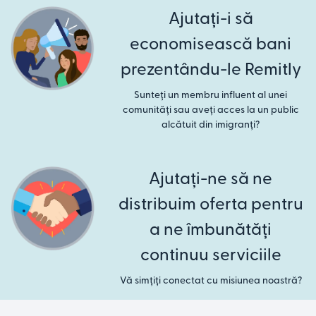
Ajutați-i să
economisească bani
prezentându-le Remitly
Sunteți un membru influent al unei
comunități sau aveți acces la un public
alcătuit din imigranți?
Ajutați-ne să ne
distribuim oferta pentru
a ne îmbunătăți
continuu serviciile
Vă simțiți conectat cu misiunea noastră?