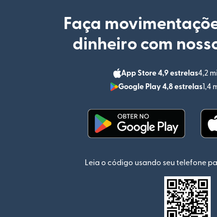
Faça movimentaçõe
dinheiro com nosso
App Store 4,9 estrelas
4,2 m
Google Play 4,8 estrelas
1,4 
(abre em uma nova jan
Leia o código usando seu telefone pa