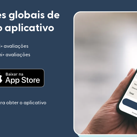
s globais de
 aplicativo
i+ avaliações
(abre em uma nova janela)
mi+ avaliações
(abre em uma nova janela)
ela)
(abre em uma nova janela)
ra obter o aplicativo