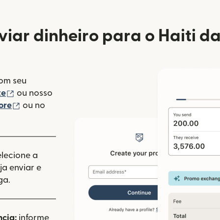
iar dinheiro para o Haiti da
com seu
(abre em uma nova janela)
te
ou nosso
(abre em uma nova janela)
ore
ou no
va janela)
elecione a
a enviar e
ga.
ncia:
informe