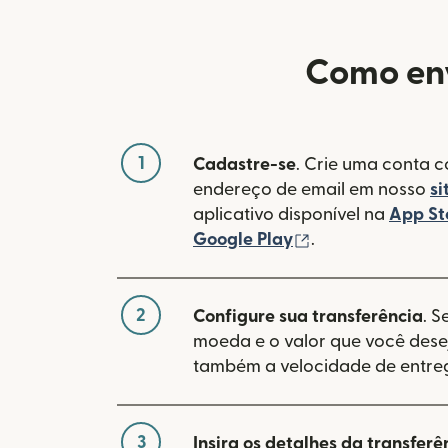
Como env
1
Cadastre-se
. Crie uma conta 
endereço de email em nosso
si
aplicativo disponível na
App St
(abre em uma no
Google Play
.
2
Configure sua transferência
. S
moeda e o valor que você desej
também a velocidade de entre
3
Insira os detalhes da transferê