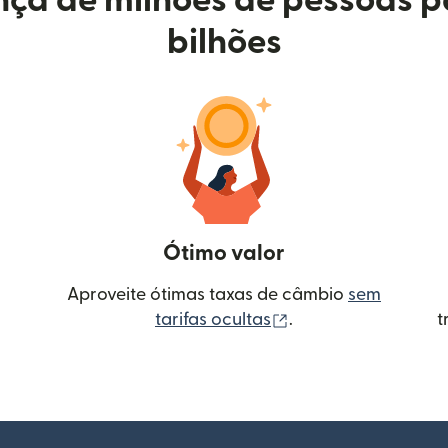
ça de milhões de pessoas p
bilhões
Ótimo valor
Aproveite ótimas taxas de câmbio
sem
(abre em uma nova 
tarifas ocultas
.
t