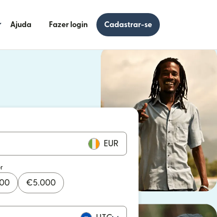
Ajuda
Fazer login
Cadastrar-se
 uma nova janela)
uma nova janela)
EUR
r
000
€
5.000