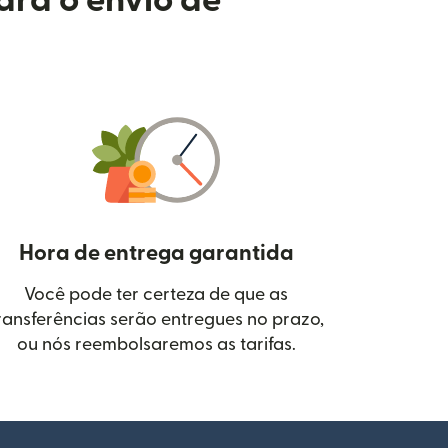
ara o envio de
Hora de entrega garantida
Você pode ter certeza de que as
janela)
ransferências serão entregues no prazo,
ou nós reembolsaremos as tarifas.