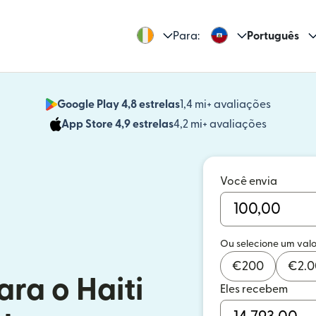
Para:
Português
Google Play 4,8 estrelas
1,4 mi+ avaliações
(abre em
App Store 4,9 estrelas
4,2 mi+ avaliações
(abre em 
Você envia
Ou selecione um valo
€
200
€
2.
ara o Haiti
Eles recebem