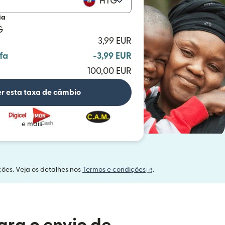
HTG
ia
G
3,99 EUR
fa
-3,99 EUR
100,00 EUR
r esta taxa de câmbio
e mais
(abre em uma nova ja
ções. Veja os detalhes nos
Termos e condições
.