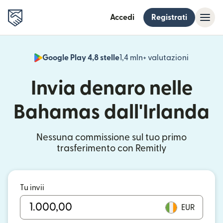
Accedi
Registrati
Google Play 4,8 stelle
1,4 mln+ valutazioni
(si apre i
Invia denaro nelle
Bahamas dall'Irlanda
Nessuna commissione sul tuo primo
trasferimento con Remitly
Tu invii
EUR