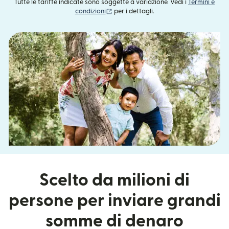
Tutte le tariffe indicate sono soggette a variazione. Vedi i
Termini e
(si apre in una nuova finestra)
condizioni
per i dettagli.
Scelto da milioni di
persone per inviare grandi
somme di denaro