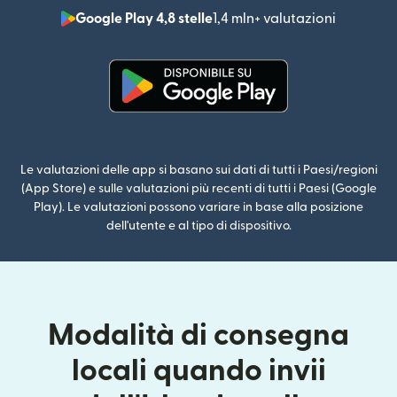
Google Play 4,8 stelle
1,4 mln+ valutazioni
(si apre i
(si apre in una nuova finestra)
Le valutazioni delle app si basano sui dati di tutti i Paesi/regioni
(App Store) e sulle valutazioni più recenti di tutti i Paesi (Google
Play). Le valutazioni possono variare in base alla posizione
dell'utente e al tipo di dispositivo.
Modalità di consegna
locali quando invii