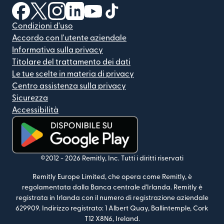
(si apre in una nuova finestra)
(si apre in una nuova finestra)
(si apre in una nuova finestra)
(si apre in una nuova finestra)
(si apre in una nuova finestra)
(si apre in una nuova finestra
Condizioni d'uso
Accordo con l'utente aziendale
Informativa sulla privacy
Titolare del trattamento dei dati
Le tue scelte in materia di privacy
Centro assistenza sulla privacy
Sicurezza
Accessibilità
(si apre in una nuova finestra)
©2012 -
2026
Remitly, Inc.
Tutti i diritti riservati
Remitly Europe Limited, che opera come Remitly, è
regolamentata dalla Banca centrale d'Irlanda. Remitly è
registrata in Irlanda con il numero di registrazione aziendale
629909. Indirizzo registrato: 1 Albert Quay, Ballintemple, Cork
T12 X8N6, Ireland.