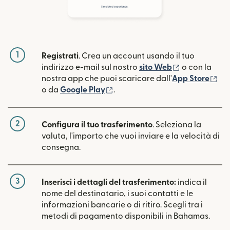
1
Registrati
. Crea un account usando il tuo
(si apre in un
indirizzo e-mail sul nostro
sito Web
o con la
(si
nostra app che puoi scaricare dall'
App Store
(si apre in una nuova finestra)
o da
Google Play
.
2
Configura il tuo trasferimento
. Seleziona la
valuta, l'importo che vuoi inviare e la velocità di
consegna.
3
Inserisci i dettagli del trasferimento:
indica il
nome del destinatario, i suoi contatti e le
informazioni bancarie o di ritiro. Scegli tra i
metodi di pagamento disponibili in Bahamas.