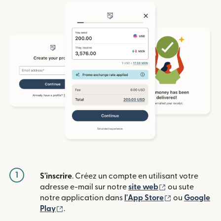
1
S'inscrire
. Créez un compte en utilisant votre
(s'ouvre dans u
adresse e-mail sur notre
site web
ou sute
(s'ouvre dans
notre application dans
l'App Store
ou
Google
(s'ouvre dans une nouvelle fenêtre)
Play
.