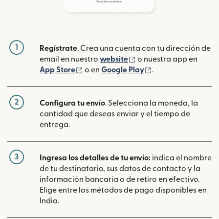
1
Regístrate
. Crea una cuenta con tu dirección de
(se abre en una ventan
email en nuestro
website
o nuestra app en
(se abre en una ventana nueva)
(se abre en una ve
App Store
o en
Google Play
.
2
Configura tu envío
. Selecciona la moneda, la
cantidad que deseas enviar y el tiempo de
entrega.
3
Ingresa los detalles de tu envío:
indica el nombre
de tu destinatario, sus datos de contacto y la
información bancaria o de retiro en efectivo.
Elige entre los métodos de pago disponibles en
India.