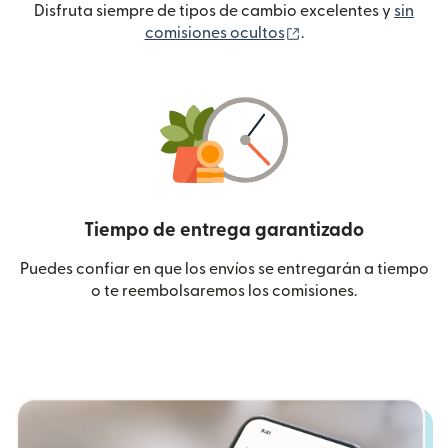
Disfruta siempre de tipos de cambio excelentes y
sin
(se abre en una ven
comisiones ocultos
.
Tiempo de entrega garantizado
Puedes confiar en que los envíos se entregarán a tiempo
o te reembolsaremos los comisiones.