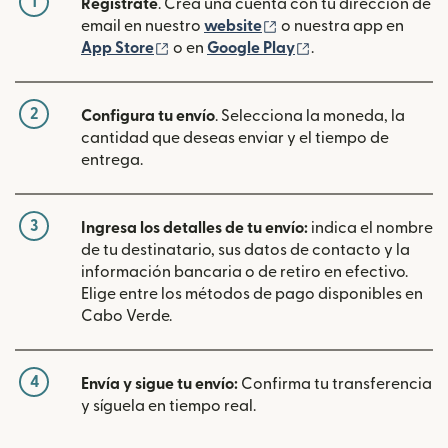
1
Regístrate
. Crea una cuenta con tu dirección de
(se abre en una ventan
email en nuestro
website
o nuestra app en
(se abre en una ventana nueva)
(se abre en una ve
App Store
o en
Google Play
.
2
Configura tu envío
. Selecciona la moneda, la
cantidad que deseas enviar y el tiempo de
entrega.
3
Ingresa los detalles de tu envío:
indica el nombre
de tu destinatario, sus datos de contacto y la
información bancaria o de retiro en efectivo.
Elige entre los métodos de pago disponibles en
Cabo Verde.
4
Envía y sigue tu envío:
Confirma tu transferencia
y síguela en tiempo real.