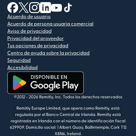
(se abre en una ventana nueva)
(se abre en una ventana nueva)
(se abre en una ventana nueva)
(se abre en una ventana nueva)
(se abre en una ventana nueva)
(se abre en una ventana nue
Acuerdo de usuario
Acuerdo de persona usuaria comercial
Aviso de privacidad
Privacidad del proveedor
Tus opciones de privacidad
Centro de ayuda sobre la privacidad
Seguridad
Accesibilidad
(se abre en una ventana nueva)
©2012 -
2026
Remitly, Inc.
Todos los derechos reservados
Remitly Europe Limited, que opera como Remitly, está
regulada por el Banco Central de Irlanda. Remitly está
registrada en Irlanda con el número de identificación fiscal
629909. Domicilio social: 1 Albert Quay, Ballintemple, Cork T12
X8N6, Ireland.