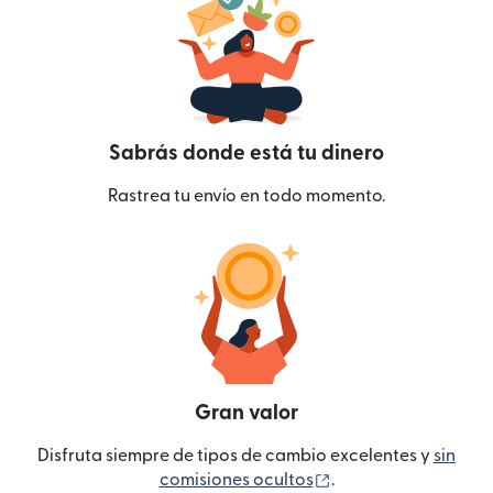
Sabrás donde está tu dinero
Rastrea tu envío en todo momento.
Gran valor
Disfruta siempre de tipos de cambio excelentes y
sin
(se abre en una ven
comisiones ocultos
.