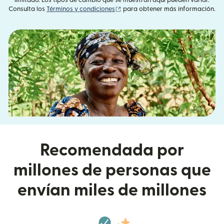
(se abre en una ventana nueva)
Consulta los
Términos y condiciones
para obtener más información.
Recomendada por
millones de personas que
envían miles de millones