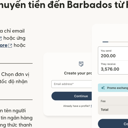
huyển tiền đến Barbados từ 
a chỉ email
(mở trong cửa sổ mới)
hoặc ứng
(mở trong cửa sổ mới)
ore
hoặc
 mới)
. Chọn đơn vị
à tốc độ nhận
n tên người
g tin ngân hàng
ng thức thanh