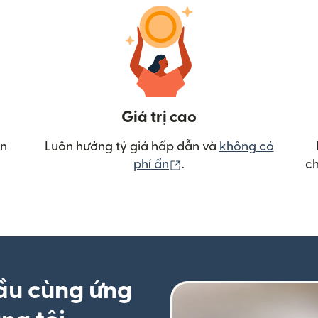
Giá trị cao
ển
Luôn hưởng tỷ giá hấp dẫn và
không có
(mở trong cửa sổ mới)
phí ẩn
.
ch
ầu cùng ứng