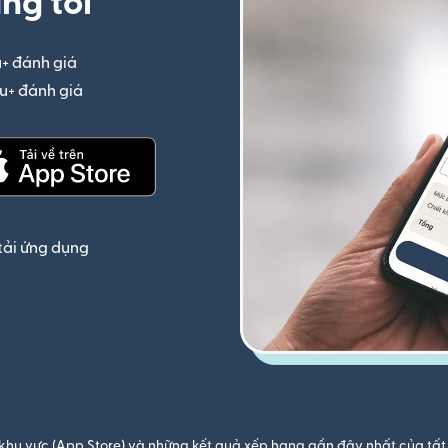
ng tôi
u+ đánh giá
(mở trong cửa sổ mới)
iệu+ đánh giá
(mở trong cửa sổ mới)
(mở trong cửa sổ mới)
tải ứng dụng
khu vực (App Store) và những kết quả xếp hạng gần đây nhất của tất 