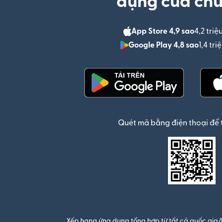
dụng của chú
App Store 4,9 sao
4,2 triệ
Google Play 4,8 sao
1,4 tr
(mở trong cửa sổ mới)
Quét mã bằng điện thoại để 
Xếp hạng ứng dụng tổng hợp từ tất cả quốc gia/