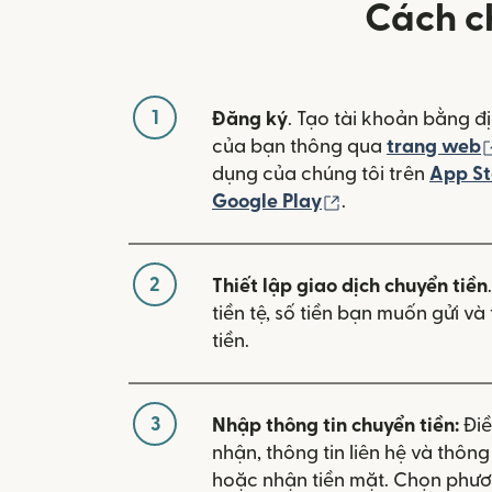
Cách c
1
Đăng ký
. Tạo tài khoản bằng đị
của bạn thông qua
trang web
dụng của chúng tôi trên
App St
(mở trong cửa sổ
Google Play
.
2
Thiết lập giao dịch chuyển tiền
tiền tệ, số tiền bạn muốn gửi v
tiền.
3
Nhập thông tin chuyển tiền:
Điề
nhận, thông tin liên hệ và thôn
hoặc nhận tiền mặt. Chọn phươ