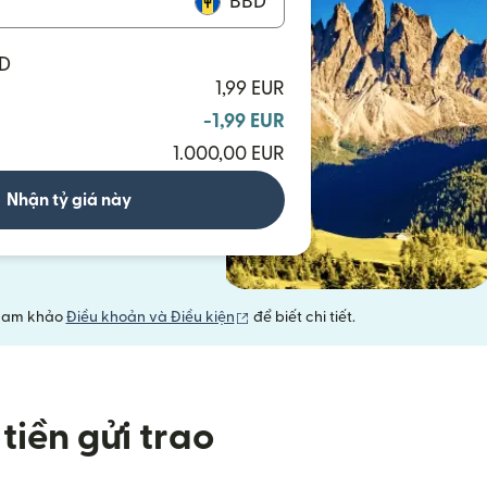
BBD
BD
1,99 EUR
-1,99 EUR
1.000,00 EUR
Nhận tỷ giá này
(mở trong cửa sổ mới)
 Tham khảo
Điều khoản và Điều kiện
để biết chi tiết.
tiền gửi trao