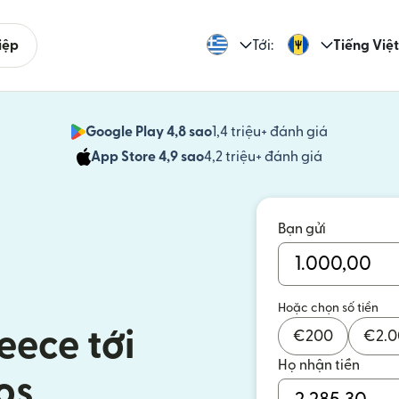
iệp
Tới:
Tiếng Việt
Google Play 4,8 sao
1,4 triệu+ đánh giá
(mở trong 
App Store 4,9 sao
4,2 triệu+ đánh giá
(mở trong c
Bạn gửi
Hoặc chọn số tiền
eece tới
€
200
€
2.
Họ nhận tiền
os