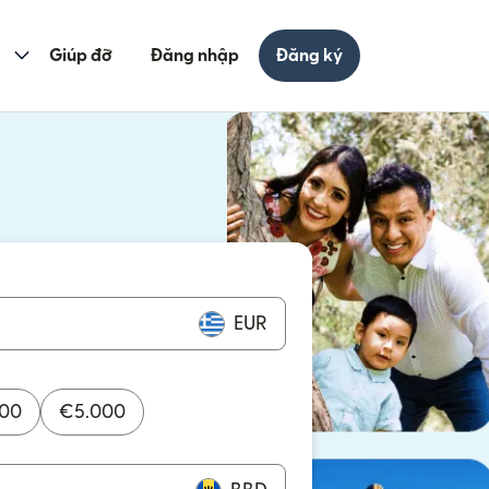
Giúp đỡ
Đăng nhập
Đăng ký
cửa sổ mới)
ửa sổ mới)
EUR
000
€
5.000