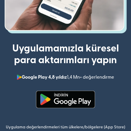
Uygulamamızla küresel
para aktarımları yapın
Google Play 4,8 yıldız
1,4 Mn+ değerlendirme
(yeni pe
(yeni pencerede açılır)
Uygulama değerlendirmeleri tüm ülkelere/bölgelere (App Store)