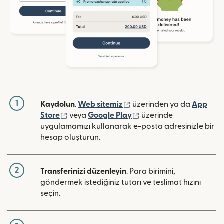
1
(yeni pencerede açılır)
Kaydolun
.
Web sitemiz
üzerinden ya da
App
(yeni pencerede açılır)
(yeni pencerede açılır)
Store
veya
Google Play
üzerinde
uygulamamızı kullanarak e-posta adresinizle bir
hesap oluşturun.
2
Transferinizi düzenleyin
. Para birimini,
göndermek istediğiniz tutarı ve teslimat hızını
seçin.