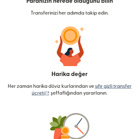
Paranızın nerede olduğunu bilin
Transferinizi her adımda takip edin.
Harika değer
Her zaman harika döviz kurlarından ve
sıfır gizli transfer
(yeni pencerede açılır)
ücreti
şeffaflığından yararlanın.