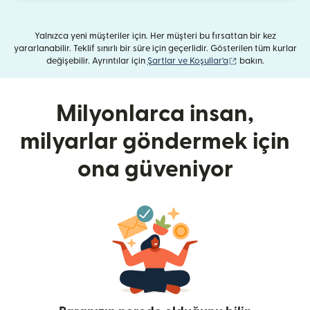
Yalnızca yeni müşteriler için. Her müşteri bu fırsattan bir kez
yararlanabilir. Teklif sınırlı bir süre için geçerlidir. Gösterilen tüm kurlar
(yeni pencerede aç
değişebilir. Ayrıntılar için
Şartlar ve Koşullar'a
bakın.
Milyonlarca insan,
milyarlar göndermek için
ona güveniyor