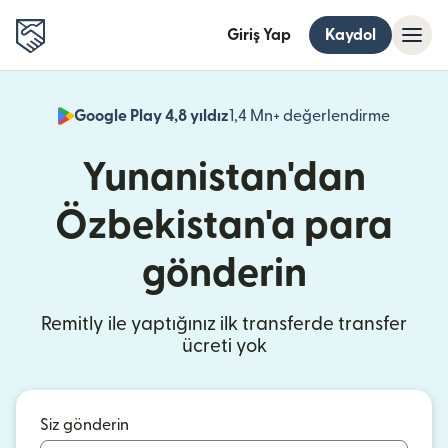
Giriş Yap
Kaydol
Google Play 4,8 yıldız
1,4 Mn+ değerlendirme
(yeni pe
Yunanistan'dan
Özbekistan'a para
gönderin
Remitly ile yaptığınız ilk transferde transfer
ücreti yok
Siz gönderin