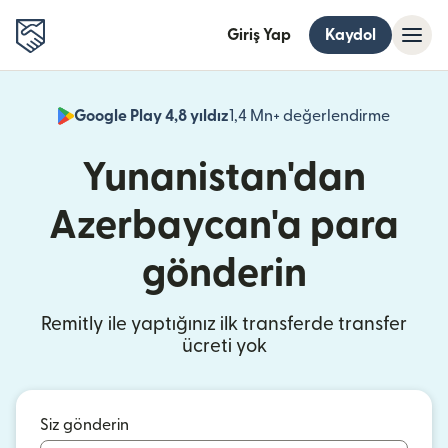
Giriş Yap
Kaydol
Google Play 4,8 yıldız
1,4 Mn+ değerlendirme
(yeni pe
Yunanistan'dan
Azerbaycan'a para
gönderin
Remitly ile yaptığınız ilk transferde transfer
ücreti yok
Siz gönderin