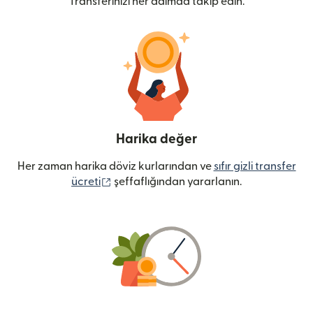
Transferinizi her adımda takip edin.
Harika değer
Her zaman harika döviz kurlarından ve
sıfır gizli transfer
(yeni pencerede açılır)
ücreti
şeffaflığından yararlanın.