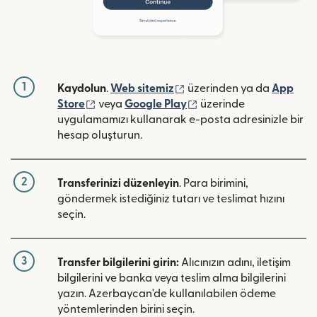
1
(yeni pencerede açılır)
Kaydolun
.
Web sitemiz
üzerinden ya da
App
(yeni pencerede açılır)
(yeni pencerede açılır)
Store
veya
Google Play
üzerinde
uygulamamızı kullanarak e-posta adresinizle bir
hesap oluşturun.
2
Transferinizi düzenleyin
. Para birimini,
göndermek istediğiniz tutarı ve teslimat hızını
seçin.
3
Transfer bilgilerini girin:
Alıcınızın adını, iletişim
bilgilerini ve banka veya teslim alma bilgilerini
yazın. Azerbaycan'de kullanılabilen ödeme
yöntemlerinden birini seçin.