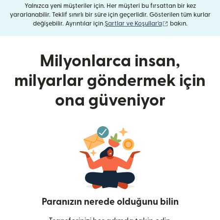
Yalnızca yeni müşteriler için. Her müşteri bu fırsattan bir kez
yararlanabilir. Teklif sınırlı bir süre için geçerlidir. Gösterilen tüm kurlar
(yeni pencerede aç
değişebilir. Ayrıntılar için
Şartlar ve Koşullar'a
bakın.
Milyonlarca insan,
milyarlar göndermek için
ona güveniyor
Paranızın nerede olduğunu bilin