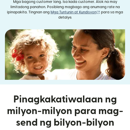
Mga bagong customer lang. Isa kada customer. Alok na may
limitadong panahon. Posibleng magbago ang anumang rate na
(bubukas sa bag
ipinapakita. Tingnan ang
Mga Tuntunin at Kundisyon
para sa mga
detalye.
Pinagkakatiwalaan ng
milyon-milyon para mag-
send ng bilyon-bilyon