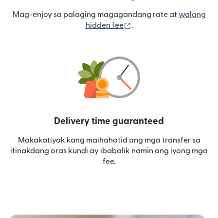
Mag-enjoy sa palaging magagandang rate at
walang
(bubukas sa bagong wi
hidden fee
.
Delivery time guaranteed
Makakatiyak kang maihahatid ang mga transfer sa
itinakdang oras kundi ay ibabalik namin ang iyong mga
fee.