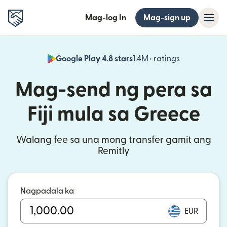
Mag-log In
Mag-sign up
Google Play 4.8 stars
1.4M+ ratings
(bubukas sa
Mag-send ng pera sa
Fiji mula sa Greece
Walang fee sa una mong transfer gamit ang
Remitly
Nagpadala ka
EUR