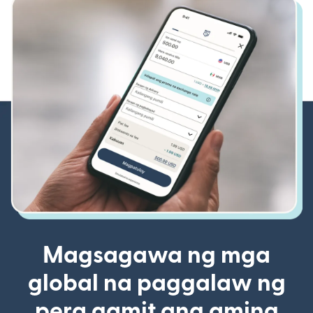
Magsagawa ng mga
global na paggalaw ng
pera gamit ang aming