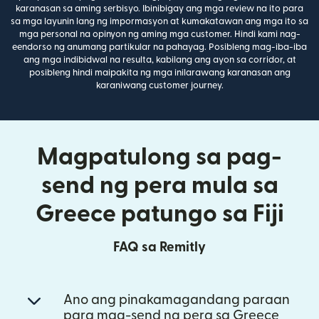
karanasan sa aming serbisyo. Ibinibigay ang mga review na ito para
sa mga layunin lang ng impormasyon at kumakatawan ang mga ito sa
mga personal na opinyon ng aming mga customer. Hindi kami nag-
eendorso ng anumang partikular na pahayag. Posibleng mag-iba-iba
ang mga indibidwal na resulta, kabilang ang ayon sa corridor, at
posibleng hindi maipakita ng mga inilarawang karanasan ang
karaniwang customer journey.
Magpatulong sa pag-
send ng pera mula sa
Greece patungo sa Fiji
FAQ sa Remitly
Ano ang pinakamagandang paraan
para mag-send ng pera sa Greece