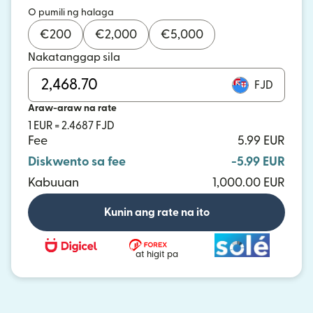
O pumili ng halaga
€
200
€
2,000
€
5,000
Nakatanggap sila
FJD
Araw-araw na rate
1 EUR = 2.4687 FJD
Fee
5.99 EUR
Diskwento sa fee
-5.99 EUR
Kabuuan
1,000.00 EUR
Kunin ang rate na ito
at higit pa