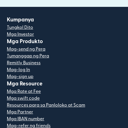
Kumpanya
Tungkol Dito
Mga Investor
Mga Produkto
Mag-send ng Pera
Tumanggap ng Pera
Remitly Business
Mag-log In
Mag-sign up
Mga Resource
Mga Rate at Fee
Mga swift code
Resources para sa Panloloko at Scam
Mga Partner
Mga IBAN number
Mag-refer ng friends