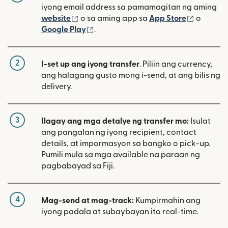
iyong email address sa pamamagitan ng aming
(bubukas sa bagong window)
(bubuka
website
o sa aming app sa
App Store
o
(bubukas sa bagong window)
Google Play
.
2
I-set up ang iyong transfer
. Piliin ang currency,
ang halagang gusto mong i-send, at ang bilis ng
delivery.
3
Ilagay ang mga detalye ng transfer mo:
Isulat
ang pangalan ng iyong recipient, contact
details, at impormasyon sa bangko o pick-up.
Pumili mula sa mga available na paraan ng
pagbabayad sa Fiji.
4
Mag-send at mag-track:
Kumpirmahin ang
iyong padala at subaybayan ito real-time.