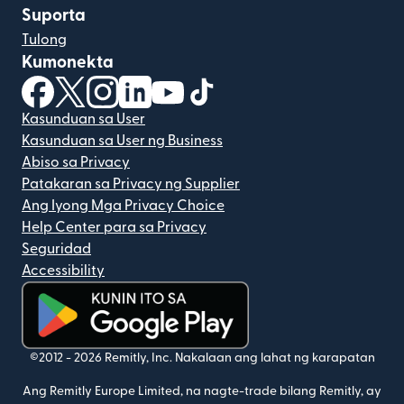
Suporta
Tulong
Kumonekta
(bubukas sa bagong window)
(bubukas sa bagong window)
(bubukas sa bagong window)
(bubukas sa bagong window)
(bubukas sa bagong window)
(bubukas sa bagong windo
Kasunduan sa User
Kasunduan sa User ng Business
Abiso sa Privacy
Patakaran sa Privacy ng Supplier
Ang Iyong Mga Privacy Choice
Help Center para sa Privacy
Seguridad
Accessibility
(bubukas sa bagong window)
©2012 -
2026
Remitly, Inc.
Nakalaan ang lahat ng karapatan
Ang Remitly Europe Limited, na nagte-trade bilang Remitly, ay