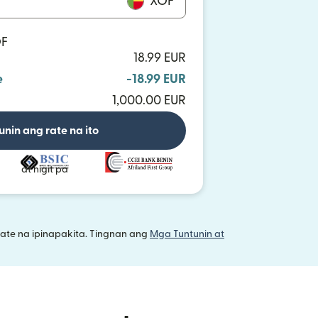
XOF
OF
18.99 EUR
e
-18.99 EUR
1,000.00 EUR
unin ang rate na ito
at higit pa
ate na ipinapakita. Tingnan ang
Mga Tuntunin at