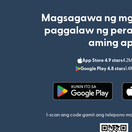
Magsagawa ng mga
paggalaw ng pera
aming a
App Store 4.9 stars
4.2M
Google Play 4.8 stars
1.4
(bubukas sa bagong w
I-scan ang code gamit ang telepono m