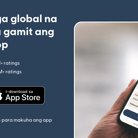
 global na
 gamit ang
pp
+ ratings
(bubukas sa bagong window)
M+ ratings
(bubukas sa bagong window)
indow)
(bubukas sa bagong window)
o para makuha ang app