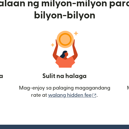
alaan ng milyon-milyon par
bilyon-bilyon
a
Sulit na halaga
Mag-enjoy sa palaging magagandang
(bubukas sa
rate at
walang hidden fee
.