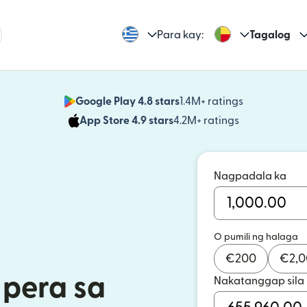
Para kay:
Tagalog
Google Play 4.8 stars
1.4M+ ratings
(bubukas sa
App Store 4.9 stars
4.2M+ ratings
(bubukas sa
Nagpadala ka
O pumili ng halaga
€
200
€
2,
pera sa
Nakatanggap sila