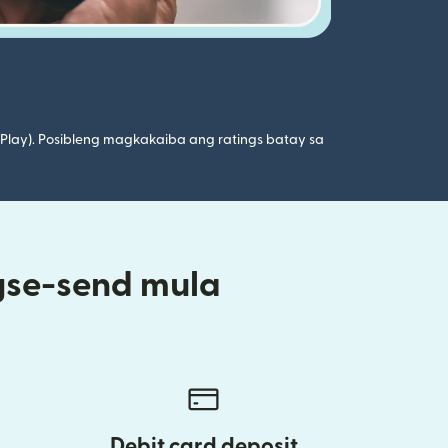
 Play). Posibleng magkakaiba ang ratings batay sa
gse-send mula
Debit card deposit