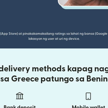
(App Store) at pinakakamakailang ratings sa lahat ng bansa (Google
lokasyon ng user at uri ng device.
 delivery methods kapag na
sa Greece patungo sa Benin
Bank deposit
Mobile wallet