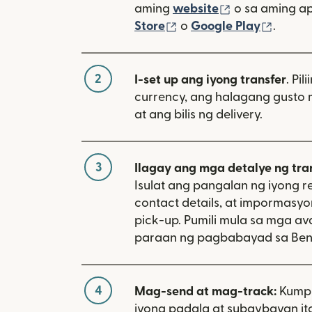
(bubukas sa 
aming
website
o sa aming a
(bubukas sa bagong w
(bubuk
Store
o
Google Play
.
2
I-set up ang iyong transfer
. Pil
currency, ang halagang gusto 
at ang bilis ng delivery.
3
Ilagay ang mga detalye ng tra
Isulat ang pangalan ng iyong re
contact details, at impormasy
pick-up. Pumili mula sa mga av
paraan ng pagbabayad sa Ben
4
Mag-send at mag-track:
Kumpi
iyong padala at subaybayan ito