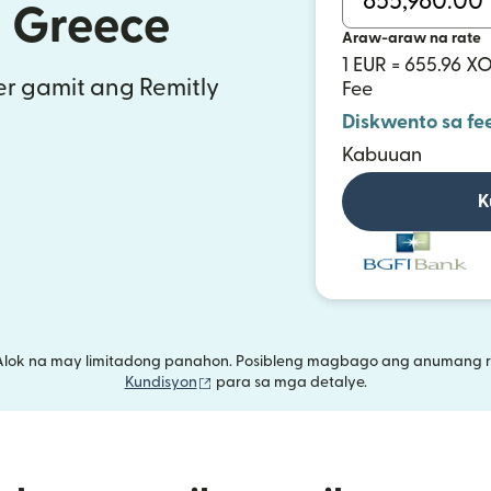
a Greece
Araw-araw na rate
1 EUR = 655.96 X
r gamit ang Remitly
Fee
Diskwento sa fe
Kabuuan
K
Alok na may limitadong panahon. Posibleng magbago ang anumang r
(bubukas sa bagong window)
Kundisyon
para sa mga detalye.