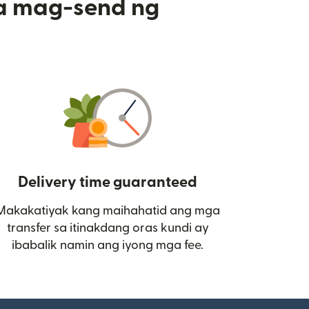
a mag-send ng
Delivery time guaranteed
Makakatiyak kang maihahatid ang mga
 bagong window)
transfer sa itinakdang oras kundi ay
ibabalik namin ang iyong mga fee.