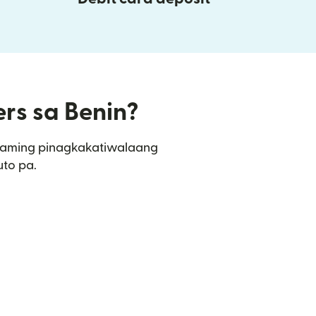
ers sa Benin?
sa aming pinagkakatiwalaang
uto pa.