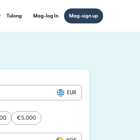
Tulong
Mag-log In
Mag-sign up
 bagong window)
 bagong window)
EUR
000
€
5,000