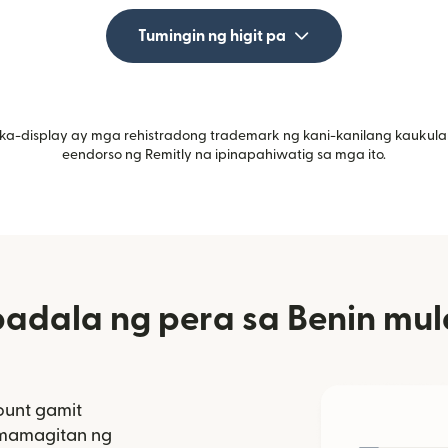
Tumingin ng higit pa
ka-display ay mga rehistradong trademark ng kani-kanilang kaukula
eendorso ng Remitly na ipinapahiwatig sa mga ito.
dala ng pera sa Benin mul
unt gamit
amamagitan ng