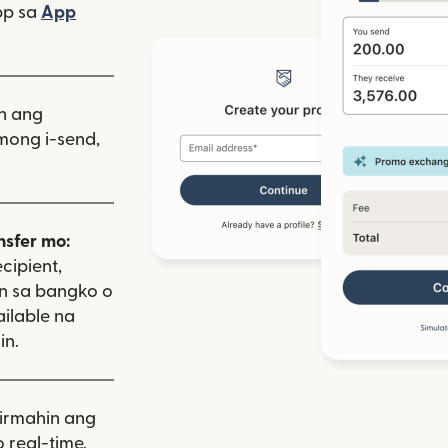
bagong window)
pp sa
App
indow)
as sa bagong window)
iin ang
mong i-send,
nsfer mo:
cipient,
on sa bangko o
ailable na
in.
rmahin ang
 real-time.