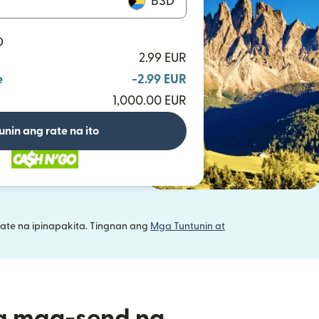
BSD
D
2.99 EUR
e
-2.99 EUR
1,000.00 EUR
unin ang rate na ito
ate na ipinapakita. Tingnan ang
Mga Tuntunin at
a mag-send ng