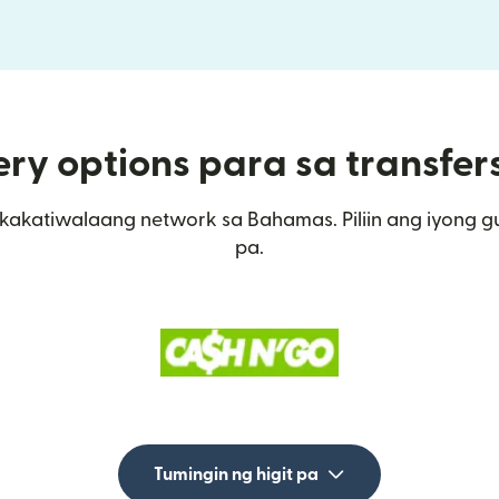
ery options para sa transfe
kakatiwalaang network sa Bahamas. Piliin ang iyong g
pa.
Tumingin ng higit pa