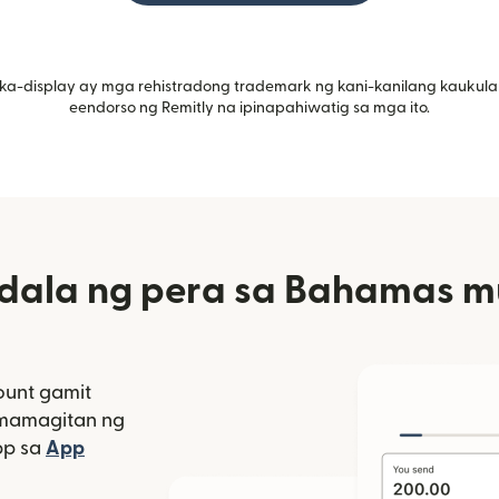
ka-display ay mga rehistradong trademark ng kani-kanilang kaukula
eendorso ng Remitly na ipinapahiwatig sa mga ito.
ala ng pera sa Bahamas mu
unt gamit
amamagitan ng
bagong window)
pp sa
App
indow)
as sa bagong window)