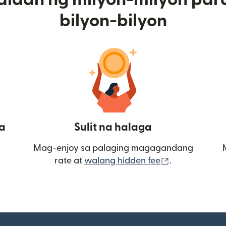
bilyon-bilyon
a
Sulit na halaga
Mag-enjoy sa palaging magagandang
(bubukas sa
rate at
walang hidden fee
.