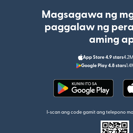
Magsagawa ng mga
paggalaw ng pera
aming a
App Store 4.9 stars
4.2M
Google Play 4.8 stars
1.4
(bubukas sa bagong w
I-scan ang code gamit ang telepono m