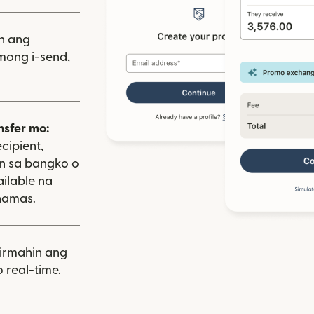
iin ang
mong i-send,
nsfer mo:
cipient,
on sa bangko o
ailable na
hamas.
rmahin ang
 real-time.