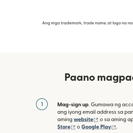
Ang mga trademark, trade name, at logo na na
Paano magpad
1
Mag-sign up
. Gumawa ng acco
ang iyong email address sa p
(bubukas sa 
aming
website
o sa aming a
(bubukas sa bagong w
(bubuk
Store
o
Google Play
.