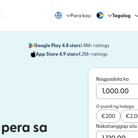
Para kay:
Tagalog
Google Play 4.8 stars
1.4M+ ratings
(bubukas sa
App Store 4.9 stars
4.2M+ ratings
(bubukas sa
Nagpadala ka
O pumili ng halaga
€
200
€
2,
pera sa
Nakatanggap sila