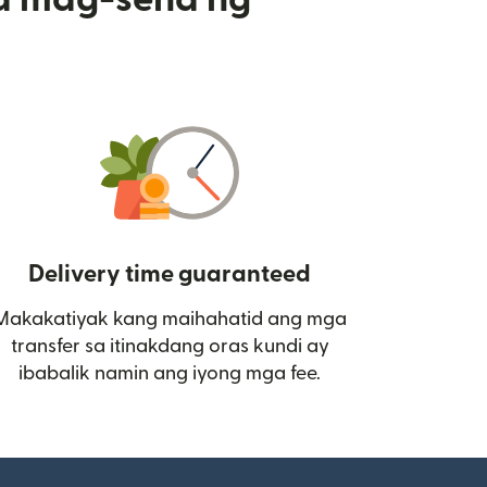
Delivery time guaranteed
Makakatiyak kang maihahatid ang mga
 bagong window)
transfer sa itinakdang oras kundi ay
ibabalik namin ang iyong mga fee.