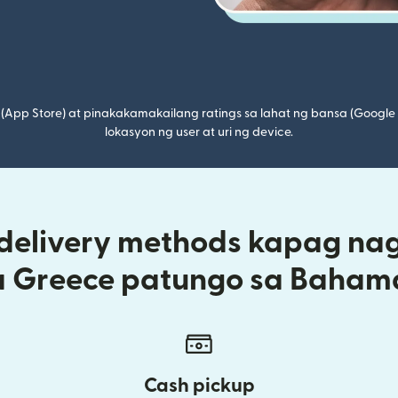
(App Store) at pinakakamakailang ratings sa lahat ng bansa (Google
lokasyon ng user at uri ng device.
 delivery methods kapag na
a Greece patungo sa Baham
Cash pickup