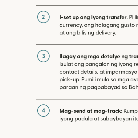
2
I-set up ang iyong transfer
. Pil
currency, ang halagang gusto 
at ang bilis ng delivery.
3
Ilagay ang mga detalye ng tra
Isulat ang pangalan ng iyong re
contact details, at impormasy
pick-up. Pumili mula sa mga av
paraan ng pagbabayad sa Ba
4
Mag-send at mag-track:
Kumpi
iyong padala at subaybayan ito