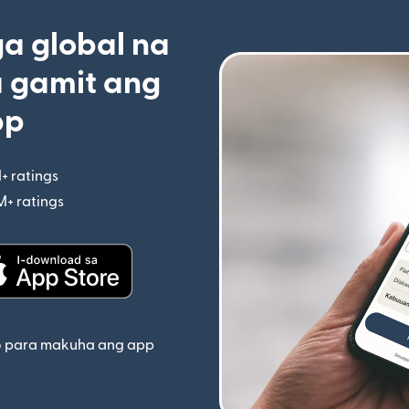
 global na
 gamit ang
pp
+ ratings
(bubukas sa bagong window)
M+ ratings
(bubukas sa bagong window)
indow)
(bubukas sa bagong window)
o para makuha ang app