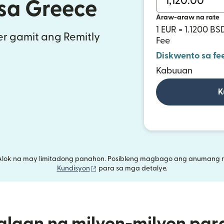
sa Greece
Araw-araw na rate
1 EUR = 1.1200 BS
r gamit ang Remitly
Fee
Diskwento sa fe
Kabuuan
K
Alok na may limitadong panahon. Posibleng magbago ang anumang r
(bubukas sa bagong window)
Kundisyon
para sa mga detalye.
alaan ng milyon-milyon par