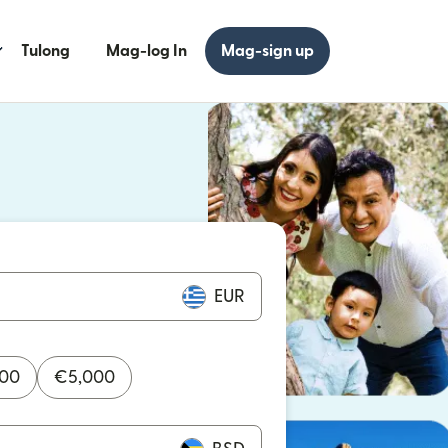
Tulong
Mag-log In
Mag-sign up
 bagong window)
 bagong window)
EUR
000
€
5,000