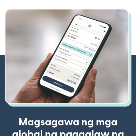
Magsagawa ng mga
global na paggalaw ng