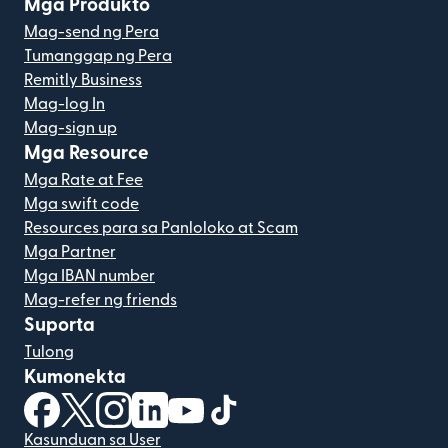
Mga Produkto
Mag-send ng Pera
Tumanggap ng Pera
Remitly Business
Mag-log In
Mag-sign up
Mga Resource
Mga Rate at Fee
Mga swift code
Resources para sa Panloloko at Scam
Mga Partner
Mga IBAN number
Mag-refer ng friends
Suporta
Tulong
Kumonekta
(bubukas sa bagong window)
(bubukas sa bagong window)
(bubukas sa bagong window)
(bubukas sa bagong window)
(bubukas sa bagong window)
(bubukas sa bagong windo
Kasunduan sa User