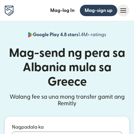
Mag-log In
Mag-sign up
Google Play 4.8 stars
1.4M+ ratings
(bubukas sa
Mag-send ng pera sa
Albania mula sa
Greece
Walang fee sa una mong transfer gamit ang
Remitly
Nagpadala ka