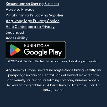
Kasunduan sa User ng Business
Abiso sa Privacy
Patakaran sa Privacy ng Supplier
Ang Iyong Mga Privacy Choice
Help Center para sa Privacy
Seguridad
Accessibility
(bubukas sa bagong window)
©2012 -
2026
Remitly, Inc.
Nakalaan ang lahat ng karapatan
Ang Remitly Europe Limited, na nagte-trade bilang Remitly, ay
pinapangasiwaan ng Central Bank of Ireland. Nakarehistro
ang Remitly sa Ireland sa ilalim ng company number 629909.
Nakarehistrong address: 1 Albert Quay, Ballintemple, Cork T12
X8N6, Ireland.