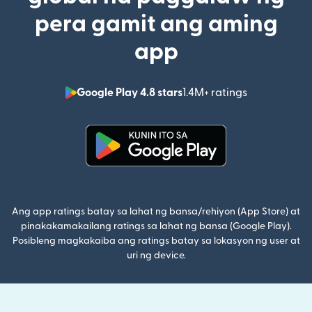
pera gamit ang aming
app
Google Play 4.8 stars
1.4M+ ratings
(bubukas sa
(bubukas sa bagong window)
Ang app ratings batay sa lahat ng bansa/rehiyon (App Store) at
pinakakamakailang ratings sa lahat ng bansa (Google Play).
Posibleng magkakaiba ang ratings batay sa lokasyon ng user at
uri ng device.