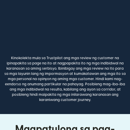
Kinokolekta mula sa Trustpilot ang mga review ng customer na
ipinapakita sa page na ito at nagpapakita ito ng mga indibidwal na
karanasan sa aming serbisyo. Ibinibigay ang mga review na ito para
sa mga layunin lang ng impormasyon at kumakatawan ang mga ito sa
mga personal na opinyon ng aming mga customer. Hindi kami nag-
eendorso ng anumang partikular na pahayag. Posibleng mag-iba-iba
ang mga indibidwal na resulta, kabilang ang ayon sa corridor, at
posibleng hindi maipakita ng mga inilarawang karanasan ang
karaniwang customer journey.
Magpatulong sa pag-