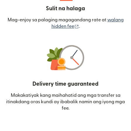
Sulit na halaga
Mag-enjoy sa palaging magagandang rate at
walang
(bubukas sa bagong wi
hidden fee
.
Delivery time guaranteed
Makakatiyak kang maihahatid ang mga transfer sa
itinakdang oras kundi ay ibabalik namin ang iyong mga
fee.