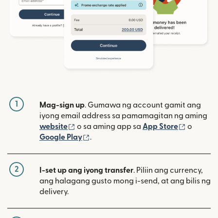
1
Mag-sign up
. Gumawa ng account gamit ang
iyong email address sa pamamagitan ng aming
(bubukas sa bagong window)
(bubuka
website
o sa aming app sa
App Store
o
(bubukas sa bagong window)
Google Play
.
2
I-set up ang iyong transfer
. Piliin ang currency,
ang halagang gusto mong i-send, at ang bilis ng
delivery.