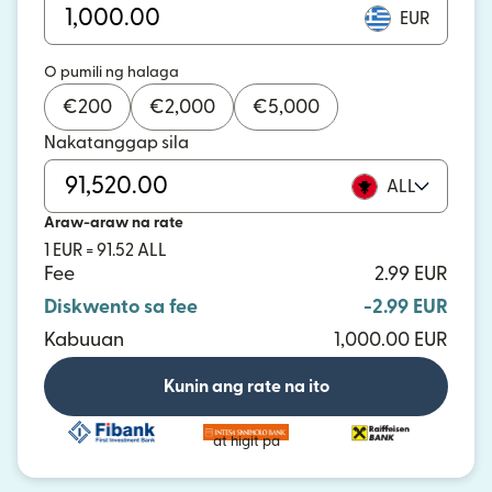
EUR
O pumili ng halaga
€
200
€
2,000
€
5,000
Nakatanggap sila
ALL
Araw-araw na rate
1 EUR = 91.52 ALL
Fee
2.99 EUR
Diskwento sa fee
-2.99 EUR
Kabuuan
1,000.00 EUR
Kunin ang rate na ito
at higit pa