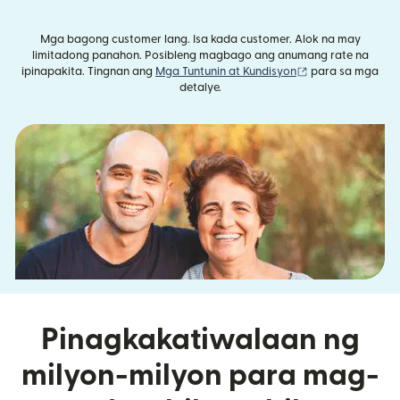
Mga bagong customer lang. Isa kada customer. Alok na may
limitadong panahon. Posibleng magbago ang anumang rate na
(bubukas sa bag
ipinapakita. Tingnan ang
Mga Tuntunin at Kundisyon
para sa mga
detalye.
Pinagkakatiwalaan ng
milyon-milyon para mag-